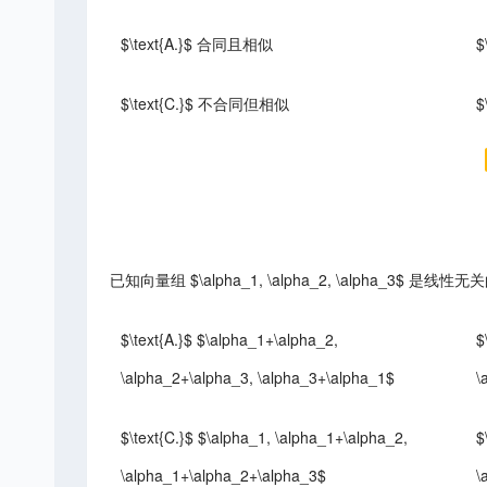
$\text{A.}$ 合同且相似
$
$\text{C.}$ 不合同但相似
$
已知向量组 $\alpha_1, \alpha_2, \alpha_3$
$\text{A.}$ $\alpha_1+\alpha_2,
$
\alpha_2+\alpha_3, \alpha_3+\alpha_1$
\
$\text{C.}$ $\alpha_1, \alpha_1+\alpha_2,
$
\alpha_1+\alpha_2+\alpha_3$
\