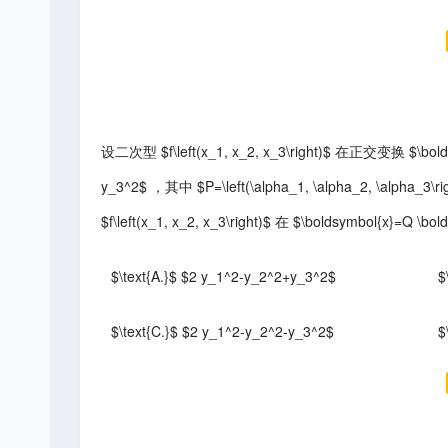
设二次型 $f\left(x_1, x_2, x_3\right)$ 在正交变换 $\bo
y_3^2$ ，其中 $P=\left(\alpha_1, \alpha_2, \alpha_3\ri
$f\left(x_1, x_2, x_3\right)$ 在 $\boldsymbol{x}=Q
$\text{A.}$ $2 y_1^2-y_2^2+y_3^2$
$
$\text{C.}$ $2 y_1^2-y_2^2-y_3^2$
$