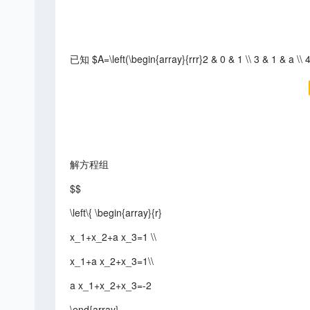
已知 $A=\left(\begin{array}{rrr}2 & 0 & 1 \\ 3 & 1 & a
解方程组
$$
\left\{ \begin{array}{r}
x_1+x_2+a x_3=1 \\
x_1+a x_2+x_3=1\\
a x_1+x_2+x_3=-2
\end{array}