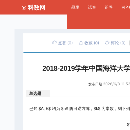
科数网
题库
试卷
组卷
VI
点赞
(0)
收藏
(0)
评论
(0)
2018-2019学年中国海
2026/6/3 11:5
发布日期
单选题
已知 $A, B$ 均为 $n$ 阶可逆方阵，$k$ 为常数，
$