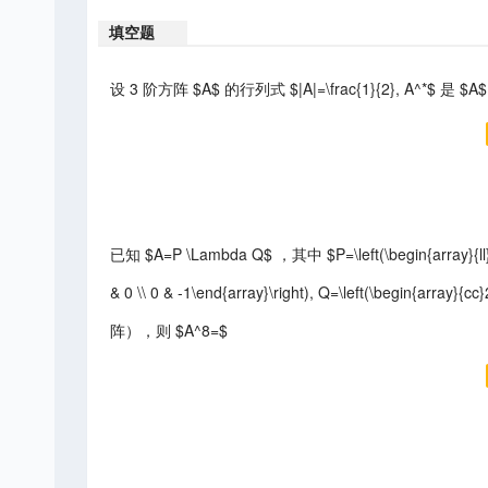
填空题
设 3 阶方阵 $A$ 的行列式 $|A|=\frac{1}{2}, A^*$ 是 $A$
已知 $A=P \Lambda Q$ ，其中 $P=\left(\begin{array}{ll}2 &
& 0 \\ 0 & -1\end{array}\right), Q=\left(\begin{array}
阵），则 $A^8=$