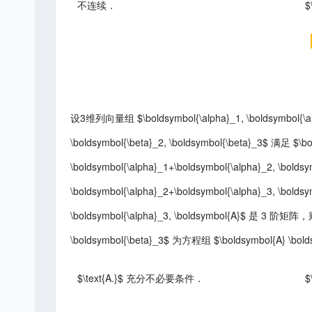
不连续．
$
设3维列向量组 $\boldsymbol{\alpha}_1, \boldsymbol{\alph
\boldsymbol{\beta}_2, \boldsymbol{\beta}_3$ 满足 $\bo
\boldsymbol{\alpha}_1+\boldsymbol{\alpha}_2, \boldsy
\boldsymbol{\alpha}_2+\boldsymbol{\alpha}_3, \boldsym
\boldsymbol{\alpha}_3, \boldsymbol{A}$ 是 3 阶矩阵，则 $
\boldsymbol{\beta}_3$ 为方程组 $\boldsymbol{A} \
$\text{A.}$ 充分不必要条件．
$