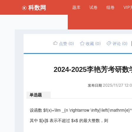
科数网
题库
试卷
组卷
VI
点赞
(0)
收藏
(0)
评论
(0)
2024-2025李艳芳
2025/11/27 12:0
发布日期
单选题
设函数 $f(x)=\lim _{n \rightarrow \infty}\left(\mathrm{e}^{
其中 $[x]$ 表示不超过 $x$ 的最大整数，则