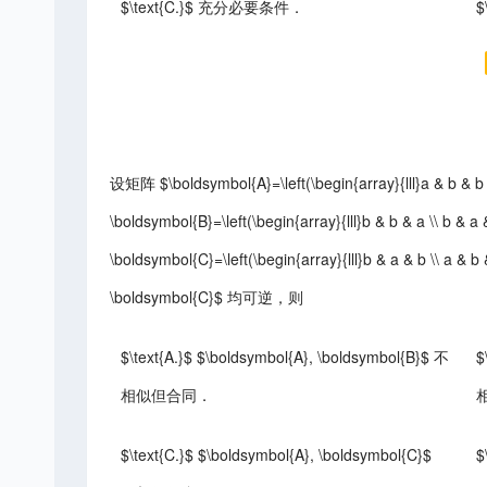
$\text{C.}$ 充分必要条件．
设矩阵 $\boldsymbol{A}=\left(\begin{array}{lll}a & b & b \\
\boldsymbol{B}=\left(\begin{array}{lll}b & b & a \\ b & a 
\boldsymbol{C}=\left(\begin{array}{lll}b & a & b \\ a & b
\boldsymbol{C}$ 均可逆，则
$\text{A.}$ $\boldsymbol{A}, \boldsymbol{B}$ 不
$
相似但合同．
$\text{C.}$ $\boldsymbol{A}, \boldsymbol{C}$
$