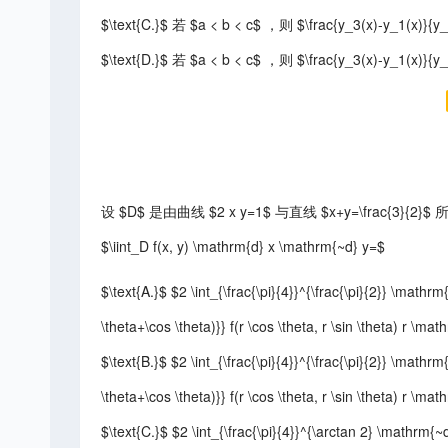
$\text{C.}$ 若 $a < b < c$ ，则 $\frac{y_3(x)-y_1(x
$\text{D.}$ 若 $a < b < c$ ，则 $\frac{y_3(x)-y_1(x
设 $D$ 是由曲线 $2 x y=1$ 与直线 $x+y=\frac{3}
$\iint_D f(x, y) \mathrm{d} x \mathrm{~d} y=$
$\text{A.}$ $2 \int_{\frac{\pi}{4}}^{\frac{\pi}{2}} \mathrm{
\theta+\cos \theta)}} f(r \cos \theta, r \sin \theta) r \m
$\text{B.}$ $2 \int_{\frac{\pi}{4}}^{\frac{\pi}{2}} \mathrm{
\theta+\cos \theta)}} f(r \cos \theta, r \sin \theta) r \m
$\text{C.}$ $2 \int_{\frac{\pi}{4}}^{\arctan 2} \mathrm{~d}