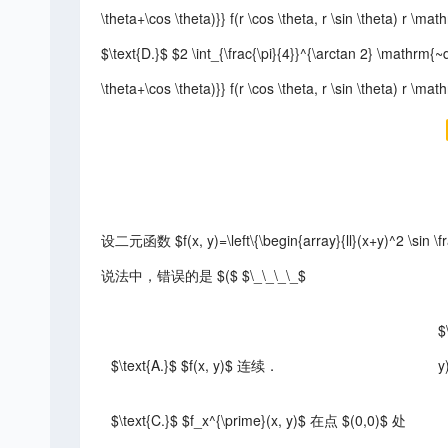
\theta+\cos \theta)}} f(r \cos \theta, r \sin \theta) r \m
$\text{D.}$ $2 \int_{\frac{\pi}{4}}^{\arctan 2} \mathrm{~d}
\theta+\cos \theta)}} f(r \cos \theta, r \sin \theta) r \m
设二元函数 $f(x, y)=\left\{\begin{array}{ll}(x+y)^2 \sin \f
说法中，错误的是 $($ $\_\_\_\_$
$
$\text{A.}$ $f(x, y)$ 连续．
y
$\text{C.}$ $f_x^{\prime}(x, y)$ 在点 $(0,0)$ 处