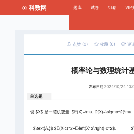
科数网
题库
试卷
组卷
VI
点赞
(0)
收藏
(0)
评
概率论与数理统计
2024/10/24 10:
发布日期
单选题
设 $X$ 是一随机变量, $E(X)=\mu, D(X)=\sigma^2(\m
$\text{A.}$ $E(X-c)^2=E\left(X^2\right)-c^2$.
$