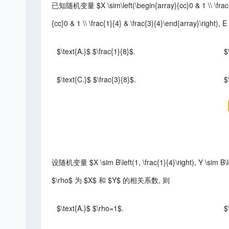
已知随机变量 $X \sim\left(\begin{array}{cc}0 & 1 \\ \frac{1}{
{cc}0 & 1 \\ \frac{1}{4} & \frac{3}{4}\end{array}\right)
$\text{A.}$ $\frac{1}{8}$.
$
$\text{C.}$ $\frac{3}{8}$.
$
设随机变量 $X \sim B\left(1, \frac{1}{4}\right), Y \sim B\l
$\rho$ 为 $X$ 和 $Y$ 的相关系数, 则
$\text{A.}$ $\rho=1$.
$