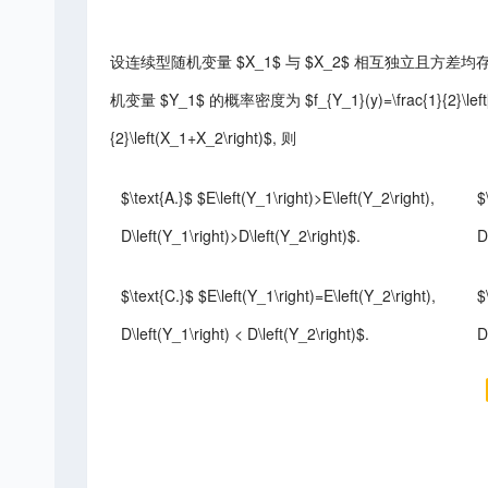
设连续型随机变量 $X_1$ 与 $X_2$ 相互独立且方差均存在, $X
机变量 $Y_1$ 的概率密度为 $f_{Y_1}(y)=\frac{1}{2}\left[f
{2}\left(X_1+X_2\right)$, 则
$\text{A.}$ $E\left(Y_1\right)>E\left(Y_2\right),
$
D\left(Y_1\right)>D\left(Y_2\right)$.
D
$\text{C.}$ $E\left(Y_1\right)=E\left(Y_2\right),
$
D\left(Y_1\right) < D\left(Y_2\right)$.
D