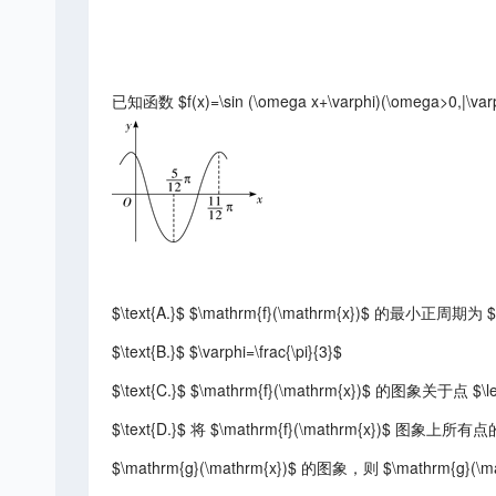
已知函数 $f(x)=\sin (\omega x+\varphi)(\omega>0,
$\text{A.}$ $\mathrm{f}(\mathrm{x})$ 的最小正周期为 $
$\text{B.}$ $\varphi=\frac{\pi}{3}$
$\text{C.}$ $\mathrm{f}(\mathrm{x})$ 的图象关于点 $\left
$\text{D.}$ 将 $\mathrm{f}(\mathrm{x}
$\mathrm{g}(\mathrm{x})$ 的图象，则 $\mathrm{g}(\math