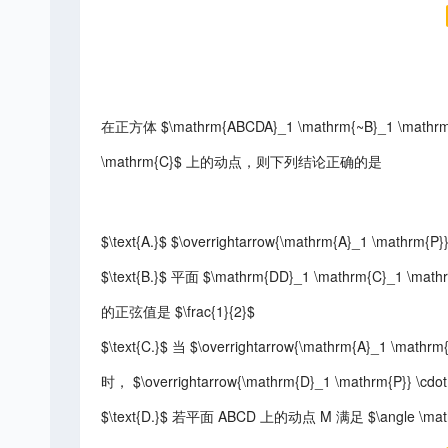
在正方体 $\mathrm{ABCDA}_1 \mathrm{~B}_1 \mathr
\mathrm{C}$ 上的动点，则下列结论正确的是
$\text{A.}$ $\overrightarrow{\mathrm{A}_1 \mathrm{P}
$\text{B.}$ 平面 $\mathrm{DD}_1 \mathrm{C}_1 \ma
的正弦值是 $\frac{1}{2}$
$\text{C.}$ 当 $\overrightarrow{\mathrm{A}_1 \mathrm{
时， $\overrightarrow{\mathrm{D}_1 \mathrm{P}} \cd
$\text{D.}$ 若平面 ABCD 上的动点 M 满足 $\angle \mat