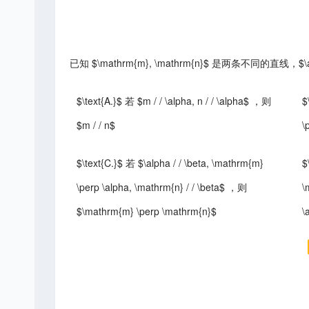
已知 $\mathrm{m}, \mathrm{n}$ 是两条不同的直线，$
$\text{A.}$ 若 $m / / \alpha, n / / \alpha$ ，则
$
$m / / n$
\
$\text{C.}$ 若 $\alpha / / \beta, \mathrm{m}
$
\perp \alpha, \mathrm{n} / / \beta$ ，则
\
$\mathrm{m} \perp \mathrm{n}$
\