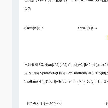
已知点 $M(4,11)$ ，直线 $1_1: x+m y-3 m+4=0$ 与直线
以为
$\text{A.}$ 7
$\text{B.}$ 6
已知椭圆 $C: \frac{x^2}{a^2}+\frac{y^2}{b^2}
点 M 满足 $|\mathrm{OM}|=\left|\mathrm{MF}_1\right|,\
\mathrm{~F}_2\right|=\left|\mathrm{MF}_2\right
$\text{A.}$ $2-\sqrt{2}$
$