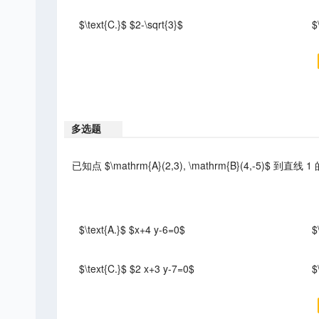
$\text{C.}$ $2-\sqrt{3}$
$
多选题
已知点 $\mathrm{A}(2,3), \mathrm{B}(4,-5)$ 到
$\text{A.}$ $x+4 y-6=0$
$
$\text{C.}$ $2 x+3 y-7=0$
$