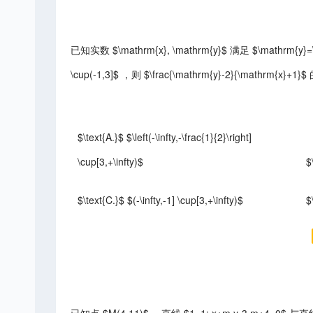
已知实数 $\mathrm{x}, \mathrm{y}$ 满足 $\mathrm{y}=\frac
\cup(-1,3]$ ，则 $\frac{\mathrm{y}-2}{\mathrm{x}
$\text{A.}$ $\left(-\infty,-\frac{1}{2}\right]
\cup[3,+\infty)$
$
$\text{C.}$ $(-\infty,-1] \cup[3,+\infty)$
$