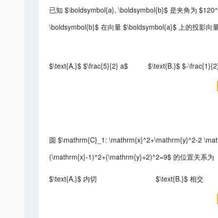
已知 $\boldsymbol{a}, \boldsymbol{b}$ 是夹角为 $1
\boldsymbol{b}$ 在向量 $\boldsymbol{a}$ 上的投影
$\text{A.}$ $\frac{5}{2} a$
$\text{B.}$ $-\frac{1}{2
圆 $\mathrm{C}_1: \mathrm{x}^2+\mathrm{y}^2-2 \ma
(\mathrm{x}-1)^2+(\mathrm{y}+2)^2=9$ 的位置关系为
$\text{A.}$ 内切
$\text{B.}$ 相交