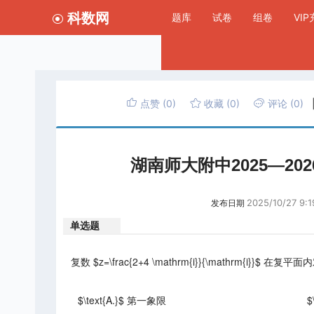
科数网
题库
试卷
组卷
VI
点赞
(0)
收藏
(0)
评论
(0)
湖南师大附中2025—2
2025/10/27 9:1
发布日期
单选题
复数 $z=\frac{2+4 \mathrm{i}}{\mathrm{i}}$ 在
$\text{A.}$ 第一象限
$