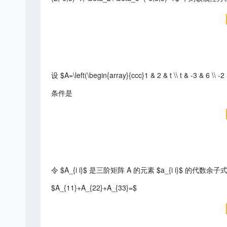
设 $A=\left(\begin{array}{ccc}1 & 2 & t \\ t & -3 
条件是
令 $A_{i i}$ 是三阶矩阵 A 的元素 $a_{i i}$ 的代数余子式 
$A_{11}+A_{22}+A_{33}=$