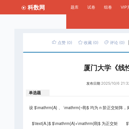
科数网
题库
试卷
组卷
VI
点赞
(0)
收藏
(0)
评论
(0)
厦门大学《线
2025/10/6 21:3
发布日期
单选题
设 $\mathrm{A} 、 \mathrm{~B}$ 均为 n 阶正交矩阵，
$\text{A.}$ $\mathrm{A}+\mathrm{B}$ 为正交矩
$