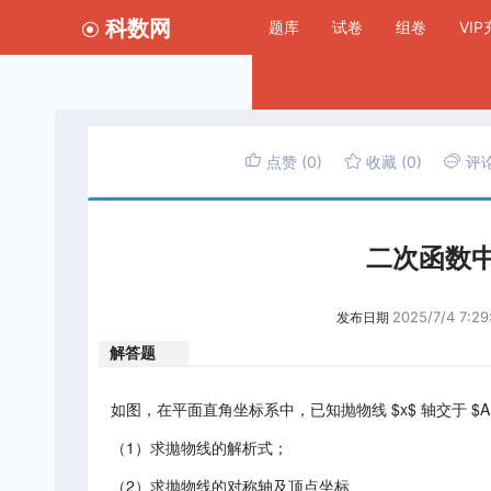
科数网
题库
试卷
组卷
VI
点赞
(0)
收藏
(0)
评
二次函数
2025/7/4 7:29
发布日期
解答题
如图，在平面直角坐标系中，已知抛物线 $x$ 轴交于 $A(-1,0),
（1）求拋物线的解析式；
（2）求抛物线的对称轴及顶点坐标