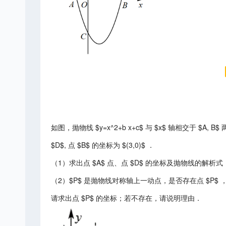
如图，抛物线 $y=x^2+b x+c$ 与 $x$ 轴相交于 $A, 
$D$, 点 $B$ 的坐标为 $(3,0)$ ．
（1）求出点 $A$ 点、点 $D$ 的坐标及抛物线的解析式
（2）$P$ 是抛物线对称轴上一动点，是否存在点 $P$ ，使 $
请求出点 $P$ 的坐标；若不存在，请说明理由．