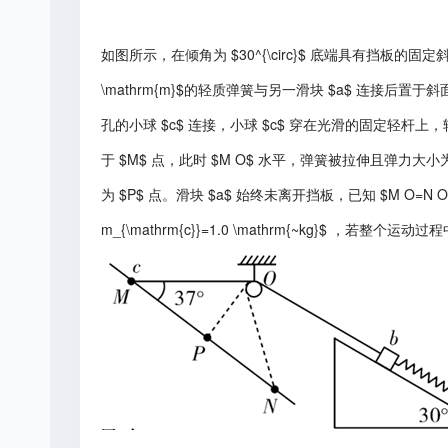
如图所示，在倾角为 $30^{\circ}$ 底端具有挡板的固定斜面上
\mathrm{m}$的轻质弹簧与另一滑块 $a$ 连接后
孔的小球 $c$ 连接，小球 $c$ 穿在光滑的固定轻杆上，轻杆
于 $M$ 点，此时 $M O$ 水平，弹簧被拉伸且弹力大小为 
为 $P$ 点。滑块 $a$ 始终未离开挡板，已知 $M O=N O=20 \m
m_{\mathrm{c}}=1.0 \mathrm{~kg}$ ，