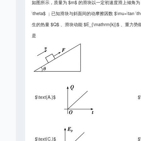
如图所示，质量为 $m$ 的滑块以一定初速度滑上倾角为 $\t
\theta$ ；已知滑块与斜面间的动摩擦因数 $\mu=\t
生的热量 $Q$ 、滑块动能 $E_{\mathrm{k}}$ 、重力势能 
是
$\text{A.}$
$
$\text{C.}$
$