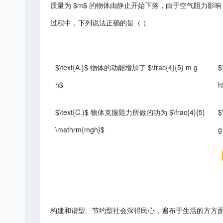
质量为 $m$ 的物体由静止开始下落，由于空气阻力影响，物体下
过程中，下列说法正确的是（ ）
$\text{A.}$ 物体的动能增加了 $\frac{4}{5} m g
$
h$
h
$\text{C.}$ 物体克服阻力所做的功为 $\frac{4}{5}
$
\mathrm{mgh}$
g
构建和谐型、节约型社会深得民心，遍布于生活的方方