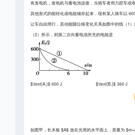
有发电机，发电机与蓄电池连接．当骑车者用力蹬车或
其他形式的能转化成电能储存起来．现有某人骑车以 60
让车自由滑行，其动能随位移变化关系如图中的线（1
（2）所示，则第二次向蓄电池所充的电能是
$\text{A.}$ 600 J
$\text{B.}$ 360 J
如图甲，长木板 $A$ 放在光滑的水平面上，质量为 $m=2 