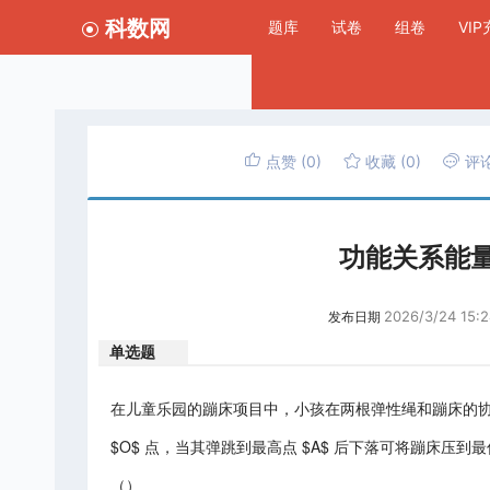
科数网
题库
试卷
组卷
VI
点赞
(0)
收藏
(0)
评
功能关系能
2026/3/24 15:2
发布日期
单选题
在儿童乐园的蹦床项目中，小孩在两根弹性绳和蹦床的
$O$ 点，当其弹跳到最高点 $A$ 后下落可将蹦床压到
（）