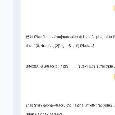
已知 $\tan \beta=\frac{\cos \alpha}{1-\sin \alpha}, \tan 
\in\left(0, \frac{\pi}{2}\right)$ ，则 $\beta=$
$\text{A.}$ $\frac{\pi}{12}$
$\text{B.}$ $\frac{\pi}{
已知 $\sin \alpha=\frac{3}{5}, \alpha \in\left(\frac{\pi}{
$\tan (\alpha+\beta)=$