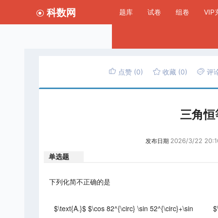
科数网
题库
试卷
组卷
VI
点赞
(0)
收藏
(0)
评
三角恒
2026/3/22 20:1
发布日期
单选题
下列化简不正确的是
$\text{A.}$ $\cos 82^{\circ} \sin 52^{\circ}+\sin
$