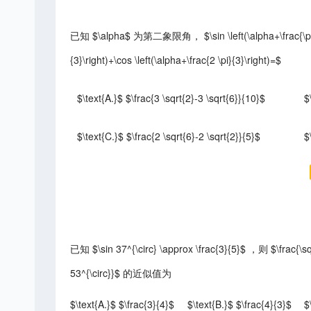
已知 $\alpha$ 为第二象限角， $\sin \left(\alpha+\frac{\pi}{4}
{3}\right)+\cos \left(\alpha+\frac{2 \pi}{3}\right)=$
$\text{A.}$ $\frac{3 \sqrt{2}-3 \sqrt{6}}{10}$
$
$\text{C.}$ $\frac{2 \sqrt{6}-2 \sqrt{2}}{5}$
$
已知 $\sin 37^{\circ} \approx \frac{3}{5}$ ，则 $\frac{\sqrt{
53^{\circ}}$ 的近似值为
$\text{A.}$ $\frac{3}{4}$
$\text{B.}$ $\frac{4}{3}$
$