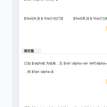
$\text{A.}$ $-\frac{16}{7}$
$\text{B.}$ $-\frac{7}{
填空题
已知 $\alpha$ 为锐角，且 $\sin \alpha+\sin \left(\alpha+\frac{
，则 $\tan \alpha=$