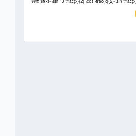
函数 $f(x)=\sin ^3 \frac{x}{2} \cos \frac{x}{2}-\sin \fr