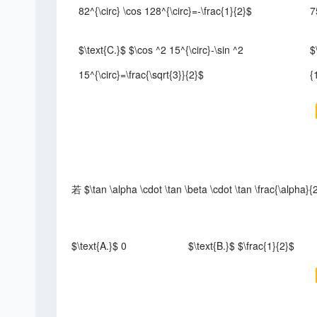
82^{\circ} \cos 128^{\circ}=-\frac{1}{2}$
7
$\text{C.}$ $\cos ^2 15^{\circ}-\sin ^2
$
15^{\circ}=\frac{\sqrt{3}}{2}$
{
若 $\tan \alpha \cdot \tan \beta \cdot \tan \frac{\alpha
$\text{A.}$ 0
$\text{B.}$ $\frac{1}{2}$