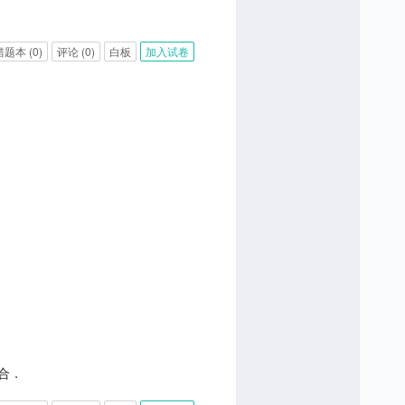
错题本
(0)
评论
(0)
白板
加入试卷
的集合．