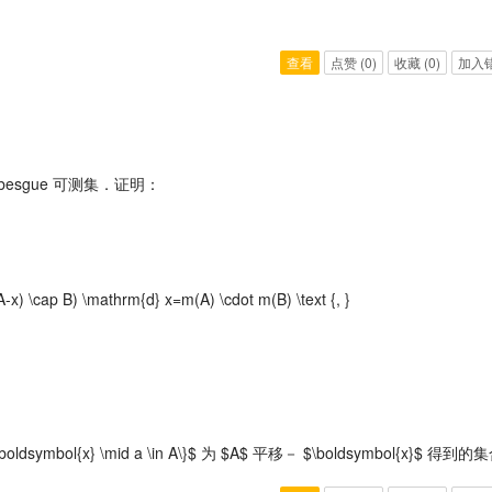
查看
点赞
(0)
收藏
(0)
加入
的 Lebesgue 可测集．证明：
-x) \cap B) \mathrm{d} x=m(A) \cdot m(B) \text {, }
a-\boldsymbol{x} \mid a \in A\}$ 为 $A$ 平移－ $\boldsymbol{x}$ 得到