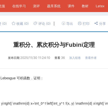
P充值
在线学习
测评
题库系统
课件
教材
Latex
赞
(0)
收藏
(0)
评论
(0)
|
导出
打印
分享
重积分、累次积分与Fubini定理
2025/11/30 11:24:10
36
发布日期
查看
加入组卷
查看作者
1]$ 上为 Lebesgue 可积函数．证明：
} y\right] \mathrm{d} x=\int_0^1\left[\int_y^1 f(x, y) \mathrm{d} x\right] \