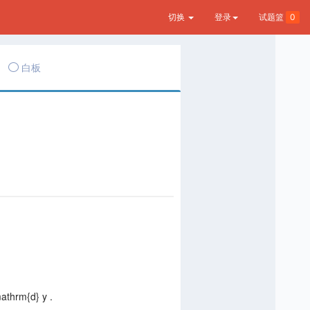
切换
登录
试题篮
0
白板
mathrm{d} y .