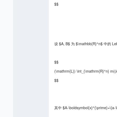
$$
设 $A, B$ 为 $\mathbb{R}^n$ 中
$$
(\mathrm{L}) \int_{\mathrm{R}^n} m((A
$$
其中 $A-\boldsymbol{x}^{\prime}=\{