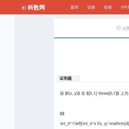
科数网
题库
试卷
组卷
VI
点
证明题
设 $f(x, y)$ 在 $[0,1] \times[0,
$$
\int_0^1\left[\int_0^x f(x, y) \mathrm{d