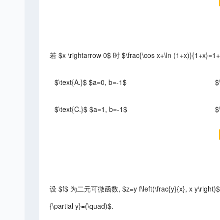
若 $x \rightarrow 0$ 时 $\frac{\cos x+\ln (1+x)}{1+x}=1+a
$\text{A.}$ $a=0, b=-1$
$
$\text{C.}$ $a=1, b=-1$
$
设 $f$ 为二元可微函数, $z=y f\left(\frac{y}{x}, x y\right)$, 则 $
{\partial y}=(\quad)$.