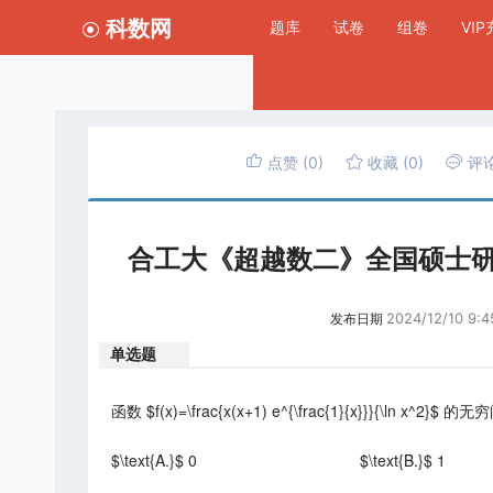
科数网
题库
试卷
组卷
VI
点赞
(0)
收藏
(0)
评
合工大《超越数二》全国硕士研
2024/12/10 9:4
发布日期
单选题
函数 $f(x)=\frac{x(x+1) e^{\frac{1}{x}}}{\ln x^2}
$\text{A.}$ 0
$\text{B.}$ 1