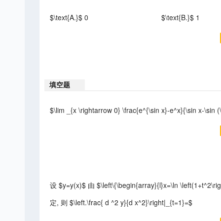
$\text{A.}$ 0
$\text{B.}$ 1
填空题
$\lim _{x \rightarrow 0} \frac{e^{\sin x}-e^x}{\sin x-\sin (
设 $y=y(x)$ 由 $\left\{\begin{array}{l}x=\ln \left(1+t^2\ri
定, 则 $\left.\frac{ d ^2 y}{d x^2}\right|_{t=1}=$