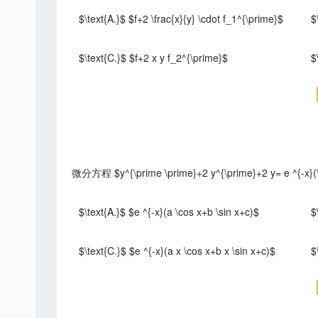
$\text{A.}$ $f+2 \frac{x}{y} \cdot f_1^{\prime}$
$
$\text{C.}$ $f+2 x y f_2^{\prime}$
$
微分方程 $y^{\prime \prime}+2 y^{\prime}+2 y= e ^{-
$\text{A.}$ $e ^{-x}(a \cos x+b \sin x+c)$
$
$\text{C.}$ $e ^{-x}(a x \cos x+b x \sin x+c)$
$