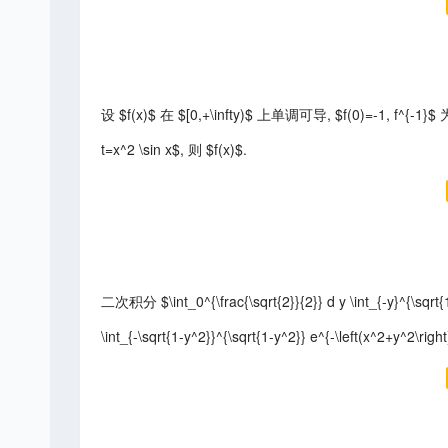
设 $f(x)$ 在 $[0,+\infty)$ 上单调可导, $f(0)=-1, f^{-1}$ 为 
t=x^2 \sin x$, 则 $f(x)$.
二次积分 $\int_0^{\frac{\sqrt{2}}{2}} d y \int_{-y}^{\sqrt{1-
\int_{-\sqrt{1-y^2}}^{\sqrt{1-y^2}} e^{-\left(x^2+y^2\righ