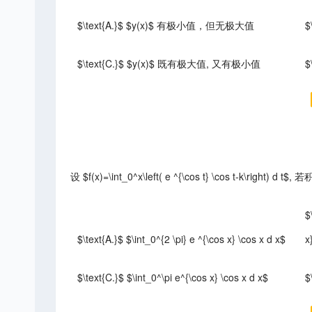
$\text{A.}$ $y(x)$ 有极小值，但无极大值
$
$\text{C.}$ $y(x)$ 既有极大值, 又有极小值
$
设 $f(x)=\int_0^x\left( e ^{\cos t} \cos t-k\right) d 
$
$\text{A.}$ $\int_0^{2 \pi} e ^{\cos x} \cos x d x$
x
$\text{C.}$ $\int_0^\pi e^{\cos x} \cos x d x$
$