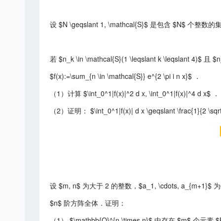
设 $N \geqslant 1, \mathcal{S}$ 是包含 $
若 $n_k \in \mathcal{S}(1 \leqslant k \leqslant 
$f(x):=\sum_{n \in \mathcal{S}} e^{2 \pi i n x}$ ．
（1）计算 $\int_0^1|f(x)|^2 d x, \int_0^1|f(x)|^4 d x$ ．
（2）证明： $\int_0^1|f(x)| d x \geqslant \frac{1}{2 \sqr
设 $m, n$ 为大于 2 的整数，$a_1, \cdots, a_{m+1}$
$n$ 阶方阵全体．证明：
（1） $\mathbb{Q}^{n \times n}$ 中存在 $m$ 个元素 $B_1, 