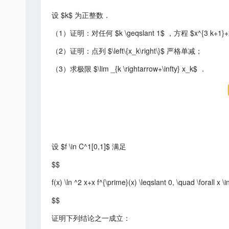
设 $k$ 为正整数．
（1）证明：对任何 $k \geqslant 1$ ，方程 $x^{3 k+1}+x^2-
（2）证明：点列 $\left\{x_k\right\}$ 严格单减；
（3）求极限 $\lim _{k \rightarrow+\infty} x_k$ ．
设 $f \in C^1[0,1]$ 满足
$$
f(x) \ln ^2 x+x f^{\prime}(x) \leqslant 0, \quad \forall x \i
$$
证明下列结论之一成立：