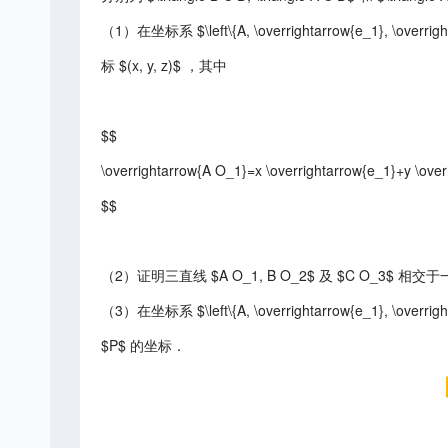
（1）在坐标系 $\left\{A, \overrightarrow{e_1}, \overrig
标 $(x, y, z)$ ，其中
$$
\overrightarrow{A O_1}=x \overrightarrow{e_1}+y \over
$$
（2）证明三直线 $A O_1, B O_2$ 及 $C O_3$ 相交于
（3）在坐标系 $\left\{A, \overrightarrow{e_1}, \overri
$P$ 的坐标．