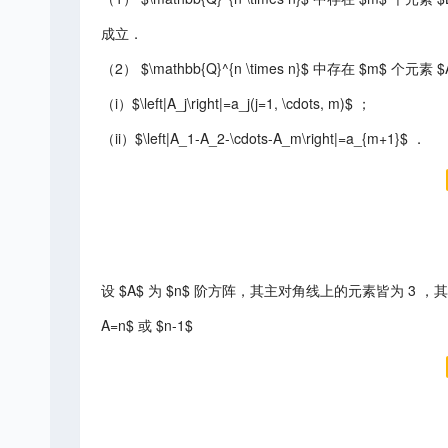
成立．
（2） $\mathbb{Q}^{n \times n}$ 中存在 $m$ 个元
（i）$\left|A_j\right|=a_j(j=1, \cdots, m)$ ；
（ii）$\left|A_1-A_2-\cdots-A_m\right|=a_{m+1}$ ．
设 $A$ 为 $n$ 阶方阵，其主对角线上的元素皆为 3 ，其余位置
A=n$ 或 $n-1$