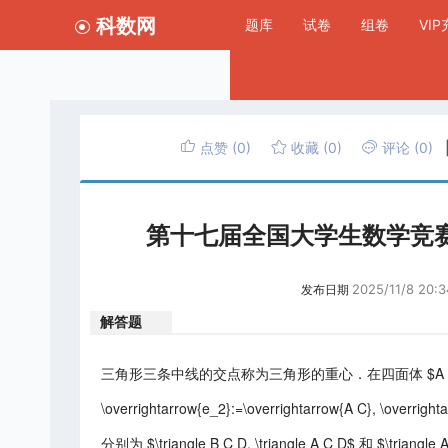
科数网
题库
试卷
组卷
VI
点赞
(0)
收藏
(0)
评论
(0)
第十七届全国大学生数学竞
2025/11/8 20:3
发布日期
解答题
三角形三条中线的交点称为三角形的重心．在四面体 $A B C D$中，记 $\
\overrightarrow{e_2}:=\overrightarrow{A C}, \overr
分别为 $\triangle B C D, \triangle A C D$ 和 $\triang