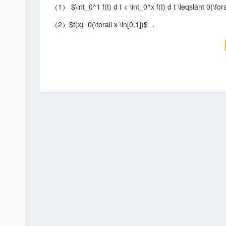
（1） $\int_0^1 f(t) d t < \int_0^x f(t) d t \leqslant 0(\for
（2）$f(x)=0(\forall x \in[0,1])$ ．