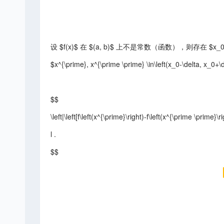
设 $f(x)$ 在 $(a, b)$ 上不是常数（函数），则存在 $x_0 
$x^{\prime}, x^{\prime \prime} \in\left(x_0-\delta, x_0+
$$
\left|\left[f\left(x^{\prime}\right)-f\left(x^{\prime \prime}\
l .
$$