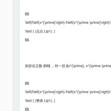
$$
\left|f\left(x^{\prime}\right)-f\left(x^{\prime \prime}\righ
\text { (点点 Lip1). }
$$
则存在正数 $M$ ，对一切 $x^{\prime}, x^{\prime \prime} 
$$
\left|f\left(x^{\prime}\right)-f\left(x^{\prime \prime}\righ
\text { (整体 Lip1). }
$$