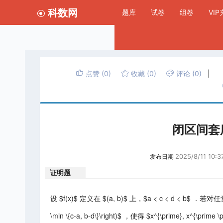
科数网
题库
试卷
组卷
VI
点赞
(0)
收藏
(0)
评论
(0)
|
闭区间套
2025/8/11 10:3
发布日期
证明题
设 $f(x)$ 定义在 $(a, b)$ 上，$a < c < d < b$ ．若对任意的
\min \{c-a, b-d\}\right)$ ，使得 $x^{\prime}, x^{\prime \p