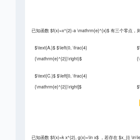
已知函数 $f(x)=x^{2}-a \mathrm{e}^{x}$ 有三个
$\text{A.}$ $\left(0, \frac{4}
$
{\mathrm{e}^{2}}\right)$
{
$\text{C.}$ $\left[0, \frac{4}
{\mathrm{e}^{2}}\right]$
$
已知函数 $f(x)=k x^{2}, g(x)=\ln x$ ，若存在 $x_{i} \in\lef