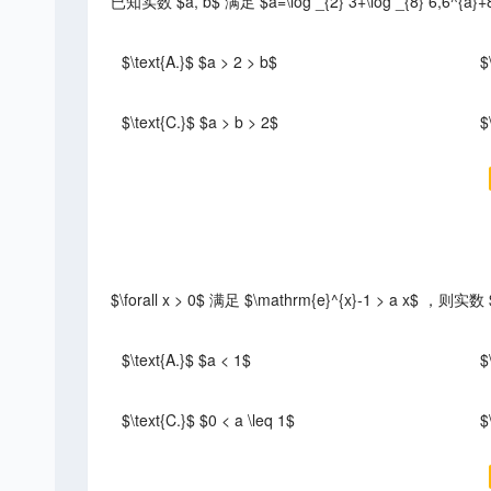
已知实数 $a, b$ 满足 $a=\log _{2} 3+\log _{8} 6,
$\text{A.}$ $a > 2 > b$
$
$\text{C.}$ $a > b > 2$
$
$\forall x > 0$ 满足 $\mathrm{e}^{x}-1 > a x$
$\text{A.}$ $a < 1$
$
$\text{C.}$ $0 < a \leq 1$
$