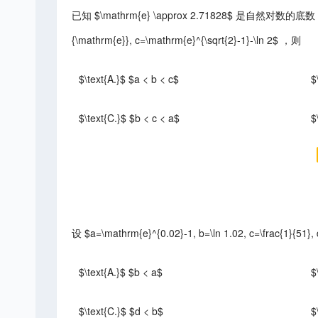
已知 $\mathrm{e} \approx 2.71828$ 是自然对数的底数，设 $a=\
{\mathrm{e}}, c=\mathrm{e}^{\sqrt{2}-1}-\ln 2$ ，则
$\text{A.}$ $a < b < c$
$
$\text{C.}$ $b < c < a$
$
设 $a=\mathrm{e}^{0.02}-1, b=\ln 1.02, c=\frac{1}{51
$\text{A.}$ $b < a$
$
$\text{C.}$ $d < b$
$