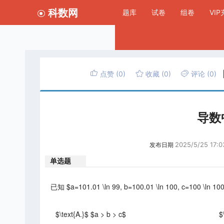
科数网
题库
试卷
组卷
VI
点赞
(0)
收藏
(0)
评论
(0)
导数
2025/5/25 17:0
发布日期
单选题
已知 $a=101.01 \ln 99, b=100.01 \ln 100, c=10
$\text{A.}$ $a > b > c$
$