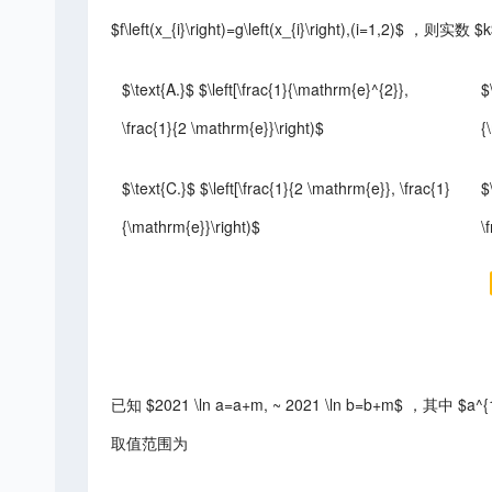
$f\left(x_{i}\right)=g\left(x_{i}\right),(i=1,2)$
$\text{A.}$ $\left[\frac{1}{\mathrm{e}^{2}},
$
\frac{1}{2 \mathrm{e}}\right)$
{
$\text{C.}$ $\left[\frac{1}{2 \mathrm{e}}, \frac{1}
$
{\mathrm{e}}\right)$
\
已知 $2021 \ln a=a+m, ~ 2021 \ln b=b+m$ ，其中 $a
取值范围为