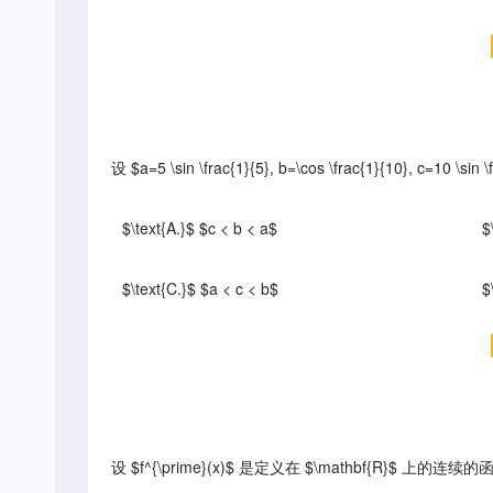
设 $a=5 \sin \frac{1}{5}, b=\cos \frac{1}{10}, c=10 \s
$\text{A.}$ $c < b < a$
$
$\text{C.}$ $a < c < b$
$
设 $f^{\prime}(x)$ 是定义在 $\mathbf{R}$ 上的连续的函数 $