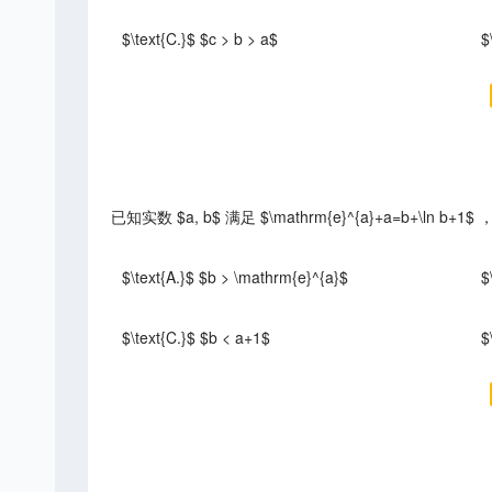
$\text{C.}$ $c > b > a$
$
已知实数 $a, b$ 满足 $\mathrm{e}^{a}+a=b+\l
$\text{A.}$ $b > \mathrm{e}^{a}$
$
$\text{C.}$ $b < a+1$
$