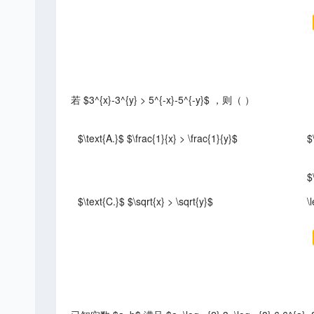
若 $3^{x}-3^{y} > 5^{-x}-5^{-y}$ ，则（ ）
$\text{A.}$ $\frac{1}{x} > \frac{1}{y}$
$
$
$\text{C.}$ $\sqrt{x} > \sqrt{y}$
\