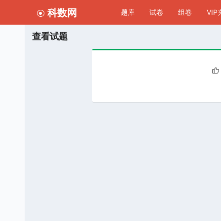
科数网
题库
试卷
组卷
VI
查看试题