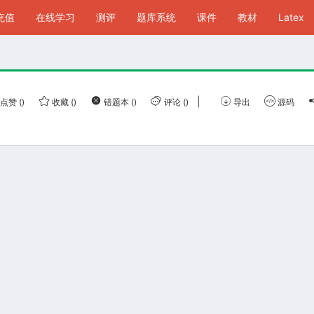
P充值
在线学习
测评
题库系统
课件
教材
Latex
|
点赞
()
收藏
()
错题本
()
评论
()
导出
源码