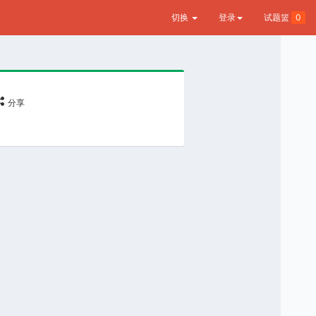
切换
登录
试题篮
0
分享