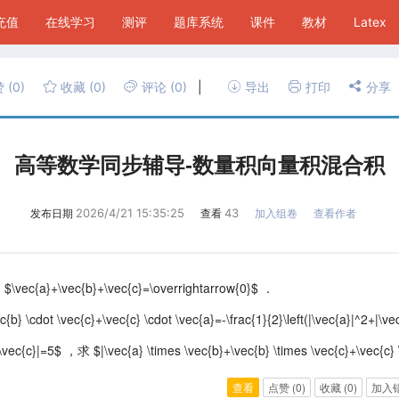
P充值
在线学习
测评
题库系统
课件
教材
Latex
赞
(0)
收藏
(0)
评论
(0)
|
导出
打印
分享
高等数学同步辅导-数量积向量积混合积
2026/4/21 15:35:25
43
发布日期
查看
加入组卷
查看作者
$\vec{a}+\vec{b}+\vec{c}=\overrightarrow{0}$ ．
\cdot \vec{c}+\vec{c} \cdot \vec{a}=-\frac{1}{2}\left(|\vec{a}|^2+|\vec
c{c}|=5$ ，求 $|\vec{a} \times \vec{b}+\vec{b} \times \vec{c}+\vec{c} 
查看
点赞
(0)
收藏
(0)
加入