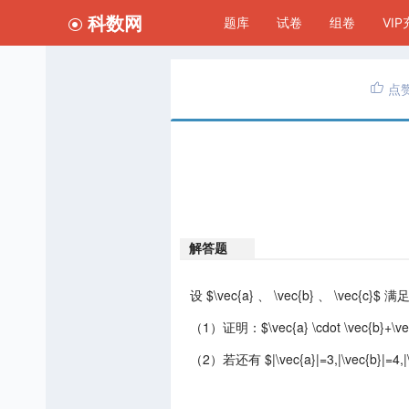
科数网
题库
试卷
组卷
VI
点
解答题
设 $\vec{a} 、 \vec{b} 、 \vec{c}$ 满足 
（1）证明：$\vec{a} \cdot \vec{b}+\vec{b} 
（2）若还有 $|\vec{a}|=3,|\vec{b}|=4,|\ve