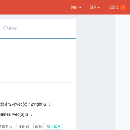
切换
登录
试题篮
0
白板
{b}|^2+|\vec{c}|^2\right)$ ；
\times \vec{a}|$ ．
错题本
(0)
评论
(0)
白板
加入试卷