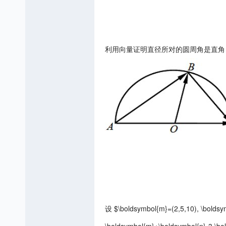
利用向量证明直径所对的圆周角是直角
设 $\boldsymbol{m}=(2,5,10), \bolds