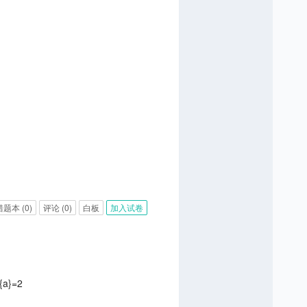
错题本
(0)
评论
(0)
白板
加入试卷
{a}=2