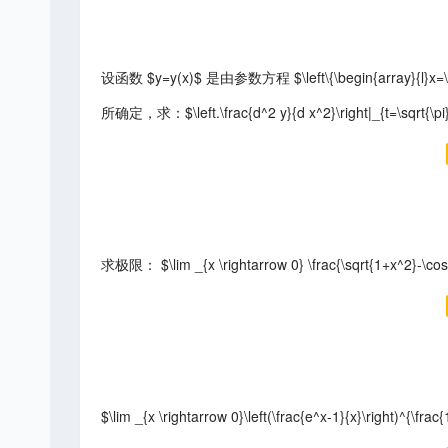
设函数 $y=y(x)$ 是由参数方程 $\left\{\begin{array}{l}x=\int_0^
所确定，求：$\left.\frac{d^2 y}{d x^2}\right|_{t=\sqrt{\pi
求极限： $\lim _{x \rightarrow 0} \frac{\sqrt{1+x^2}-\co
$\lim _{x \rightarrow 0}\left(\frac{e^x-1}{x}\right)^{\frac