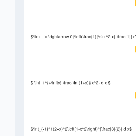
$\lim _{x \rightarrow 0}\left(\frac{1}{\sin ^2 x}-\frac{1}{
$ \int_1^{+\infty} \frac{\ln (1+x)}{x^2} d x $
$\int_{-1}^1(2+x)^2\left(1-x^2\right)^{\frac{3}{2}} d x$