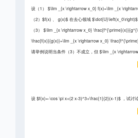
设（1） $\lim _{x \rightarrow x_0} f(x)=\lim _{x \righta
（2）$f(x) 、 g(x)$ 在去心领域 $\dot{U}\left(x_0\right
（3） $\lim _{x \rightarrow x_0} \frac{f^{\prime}(x)}{
\frac{f(x)}{g(x)}=\lim _{x \rightarrow x_0} \frac{f^{\pri
请举例说明当条件（3）不成立，但 $\lim _{x \rightarrow x_
设 $f(x)=-\cos \pi x+(2 x-3)^3+\frac{1}{2}(x-1