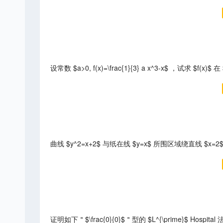
设常数 $a>0, f(x)=\frac{1}{3} a x^3-x$ ，试求 $f(x)
曲线 $y^2=x+2$ 与纸在线 $y=x$ 所围区域绕直线 $x
证明如下＂$\frac{0}{0}$＂型的 $L^{\prime}$ Hospital