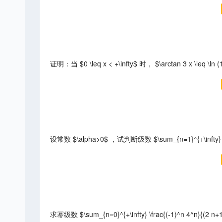
证明：当 $0 \leq x < +\infty$ 时， $\arctan 3 x \leq
设常数 $\alpha>0$ ，试判断级数 $\sum_{n=1}^{+\infty} \
求幂级数 $\sum_{n=0}^{+\infty} \frac{(-1)^n 4^