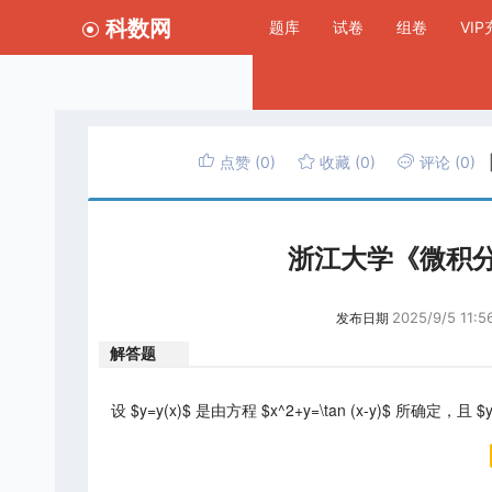
科数网
题库
试卷
组卷
VI
点赞
(0)
收藏
(0)
评论
(0)
浙江大学《微积
2025/9/5 11:56
发布日期
解答题
设 $y=y(x)$ 是由方程 $x^2+y=\tan (x-y)$ 所确定，且 $y