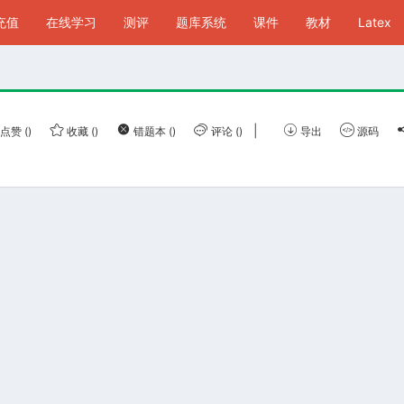
P充值
在线学习
测评
题库系统
课件
教材
Latex
|
点赞
()
收藏
()
错题本
()
评论
()
导出
源码