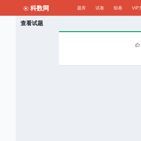
科数网
题库
试卷
组卷
VI
查看试题