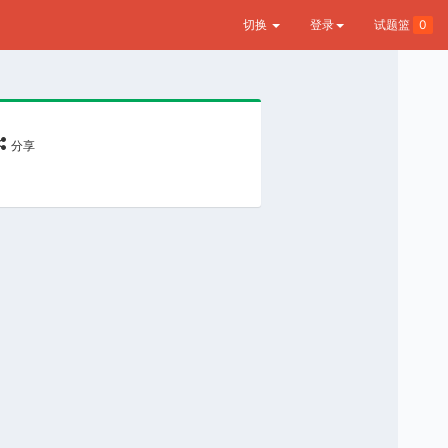
切换
登录
试题篮
0
分享