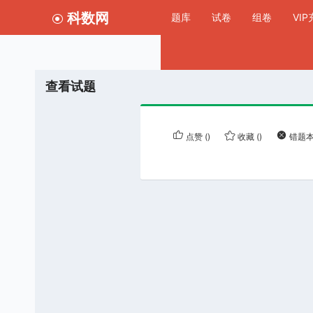
科数网
题库
试卷
组卷
VI
查看试题
点赞
()
收藏
()
错题