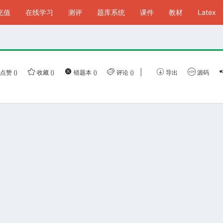
P充值
在线学习
测评
题库系统
课件
教材
Latex
|
点赞
()
收藏
()
错题本
()
评论
()
导出
源码