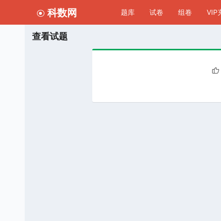
科数网
题库
试卷
组卷
VI
查看试题