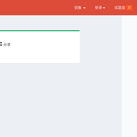
切换
登录
试题篮
0
分享