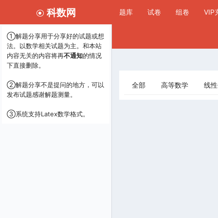
科数网
题库
试卷
组卷
VI
①解题分享用于分享好的试题或想
法。以数学相关试题为主。和本站
内容无关的内容将再
不通知
的情况
下直接删除。
②解题分享不是提问的地方，可以
全部
高等数学
线性
发布试题感谢解题测量。
③系统支持Latex数学格式。