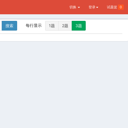
切换
登录
试题篮
0
每行显示
搜索
1题
2题
3题