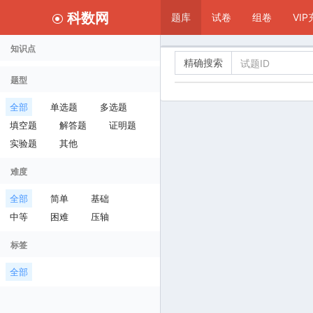
科数网
题库
试卷
组卷
VI
知识点
精确搜索
题型
全部
单选题
多选题
填空题
解答题
证明题
实验题
其他
难度
全部
简单
基础
中等
困难
压轴
标签
全部