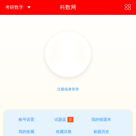
考研数学
科数网
组卷
教材
VIP
kmd
足迹
注册或者登录
账号设置
试题蓝
我的错题本
0
我的收藏
收藏试卷
刷题历史