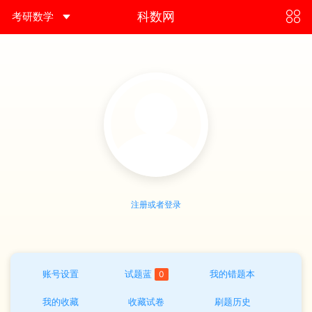
考研数学
科数网
组卷
教材
VIP
kmd
足迹
注册或者登录
账号设置
试题蓝
我的错题本
0
我的收藏
收藏试卷
刷题历史