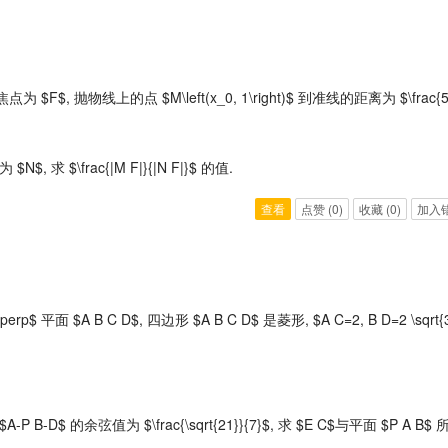
焦点为 $F$, 抛物线上的点 $M\left(x_0, 1\right)$ 到准线的距离为 $\frac{5}
, 求 $\frac{|M F|}{|N F|}$ 的值.
查看
点赞
(0)
收藏
(0)
加入
erp$ 平面 $A B C D$, 四边形 $A B C D$ 是菱形, $A C=2, B D=2 \sqrt{
A-P B-D$ 的余弦值为 $\frac{\sqrt{21}}{7}$, 求 $E C$与平面 $P A B$