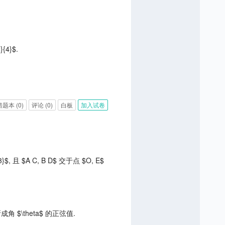
{4}$.
错题本
(0)
评论
(0)
白板
加入试卷
3}$, 且 $A C, B D$ 交于点 $O, E$
 所成角 $\theta$ 的正弦值.