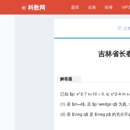
科数网
题库
试卷
组卷
VI
点
吉林省长春
解答题
已知 $p: x^2-7 x+10 < 0, q: x^2-4 m
(1) 若 $m=4$, 且 $p \wedge q$ 为
(2) 若 $\neg q$ 是 $\neg p$ 