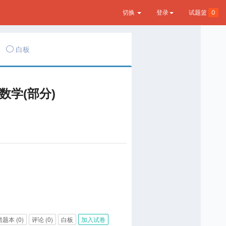
切换
登录
试题篮
0
白板
数学(部分)
错题本
(0)
评论
(0)
白板
加入试卷