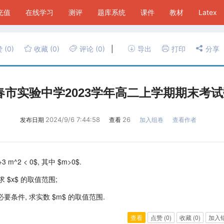
P充值
在线学习
测评
题库系统
课件
教材
Latex
赞
(0)
收藏
(0)
评论
(0)
|
导出
打印
分享
市实验中学2023学年高二上学期期末考试
2024/9/6 7:44:58
26
发布日期
查看
加入组卷
查看作者
 x+3 m^2 < 0$, 其中 $m>0$.
真, 求 $x$ 的取值范围;
的充分不必要条件, 求实数 $m$ 的取值范围.
查看
点赞
(0)
收藏
(0)
加入