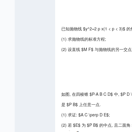
已知抛物线 $y^2=2 p x(1 < p < 3)$ 的
(1) 求抛物线的标准方程;
(2) 设直线 $M F$ 与抛物线的另一交点为 $N$
如图, 在四棱锥 $P-A B C D$ 中, $P D \p
是 $P B$ 上任意一点.
(1) 求证: $A C \perp D E$;
(2) 若 $E$ 为 $P B$ 的中点, 且二面角 $