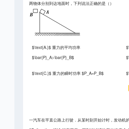
两物体分别到达地面时，下列说法正确的是（）
$\text{A.}$ 重力的平均功率
$
$\bar{P}_A>\bar{P}_B$
$
$\text{C.}$ 重力的瞬时功率 $P_A=P_B$
$
一汽车在平直公路上行驶．从某时刻开始计时，发动机的功率