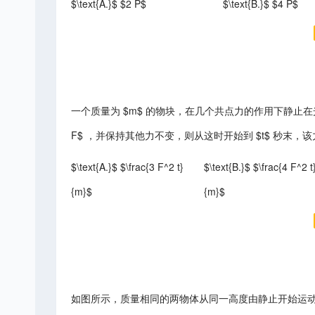
$\text{A.}$ $2 P$
$\text{B.}$ $4 P$
一个质量为 $m$ 的物块，在几个共点力的作用下静止在
F$ ，并保持其他力不变，则从这时开始到 $t$ 秒末，
$\text{A.}$ $\frac{3 F^2 t}
$\text{B.}$ $\frac{4 F^2 t
{m}$
{m}$
如图所示，质量相同的两物体从同一高度由静止开始运动，