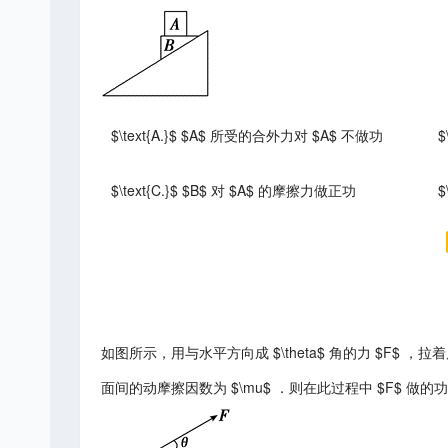
$\text{A.}$ $A$ 所受的合外力对 $A$ 不做功
$
$\text{C.}$ $B$ 对 $A$ 的摩擦力做正功
$
如图所示，用与水平方向成 $\theta$ 角的力 $F$ ，
面间的动摩擦因数为 $\mu$ ．则在此过程中 $F$ 做的