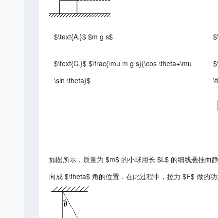
$\text{A.}$ $m g s$
$
$\text{C.}$ $\frac{\mu m g s}{\cos \theta+\mu
$
\sin \theta}$
\
如图所示，质量为 $m$ 的小球用长 $L$ 的细线悬挂
向成 $\theta$ 角的位置．在此过程中，拉力 $F$ 做的