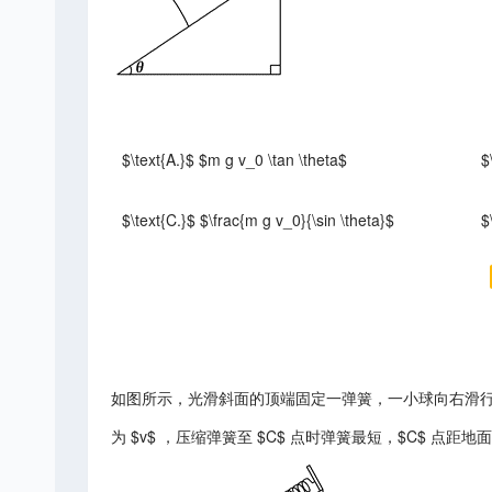
$\text{A.}$ $m g v_0 \tan \theta$
$
$\text{C.}$ $\frac{m g v_0}{\sin \theta}$
$
如图所示，光滑斜面的顶端固定一弹簧，一小球向右滑行，
为 $v$ ，压缩弹簧至 $C$ 点时弹簧最短，$C$ 点距地