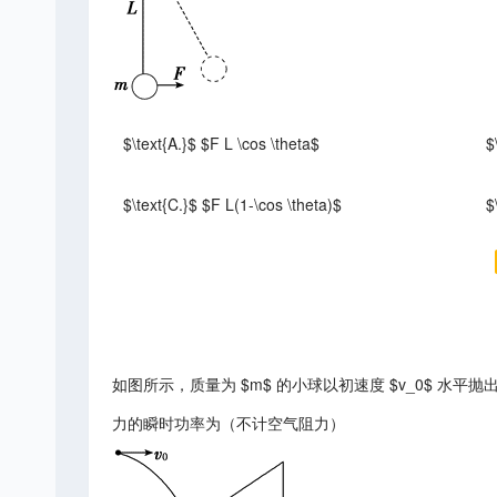
$\text{A.}$ $F L \cos \theta$
$
$\text{C.}$ $F L(1-\cos \theta)$
$
如图所示，质量为 $m$ 的小球以初速度 $v_0$ 水平抛
力的瞬时功率为（不计空气阻力）