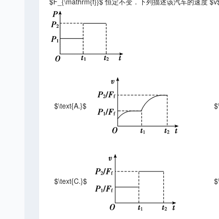
$F_{\mathrm{f}}$ 恒定不变．下列描述该汽车的速度
$\text{A.}$
$
$\text{C.}$
$