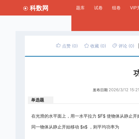
科数网
题库
试卷
组卷
VI
点赞
(0)
收藏
(0)
评论
(0)
2026/3/12 15:21
发布日期
单选题
在光滑的水平面上，用一水平拉力 $F$ 使物体从静止开始移动
同一物体从静止开始移动 $x$ ，则平均功率为