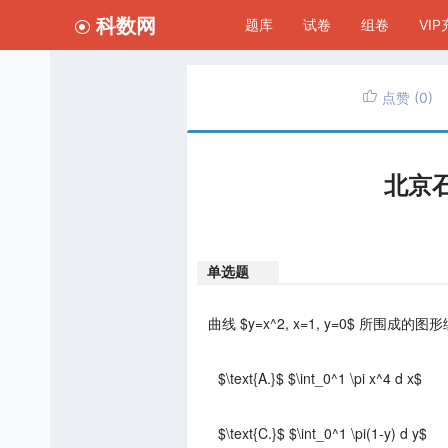
科数网
题库
试卷
组卷
VI
点赞
(0)
北京
单选题
曲线 $y=x^2, x=1, y=0$ 所围成的
$\text{A.}$ $\int_0^1 \pi x^4 d x$
$\text{C.}$ $\int_0^1 \pi(1-y) d y$