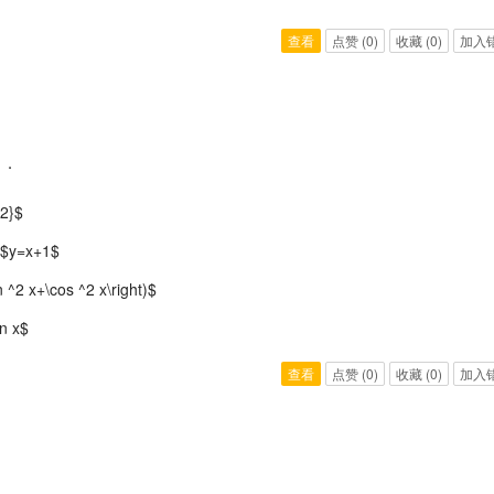
查看
点赞
(0)
收藏
(0)
加入
）．
^2}$
和 $y=x+1$
n ^2 x+\cos ^2 x\right)$
ln x$
查看
点赞
(0)
收藏
(0)
加入