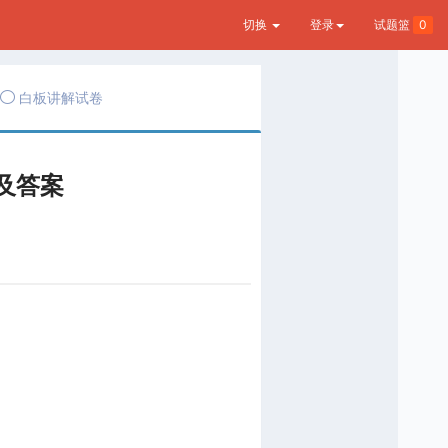
切换
登录
试题篮
0
白板讲解试卷
及答案