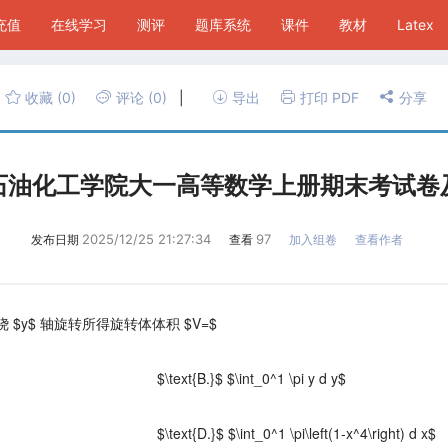
P充值
在线学习
测评
题库系统
课件
教材
Latex
收藏
(0)
评论
(0)
|
导出
打印 PDF
分享
石油化工学院大一高等数学上册期末考试卷
2025/12/25 21:27:34
97
发布日期
查看
加入组卷
查看作者
图形绕 $y$ 轴旋转所得旋转体体积 $V=$
$\text{B.}$ $\int_0^1 \pi y d y$
$\text{D.}$ $\int_0^1 \pi\left(1-x^4\right) d x$