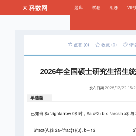
科数网
题库
试卷
组卷
VI
点赞
(0)
收藏
(0)
评
2026年全国硕士研究生招生
2025/12/22 15:2
发布日期
单选题
已知当 $x \rightarrow 0$ 时，$a x^2+b x+\arcsin x$
$\text{A.}$ $a=\frac{1}{3}, b=-1$
$