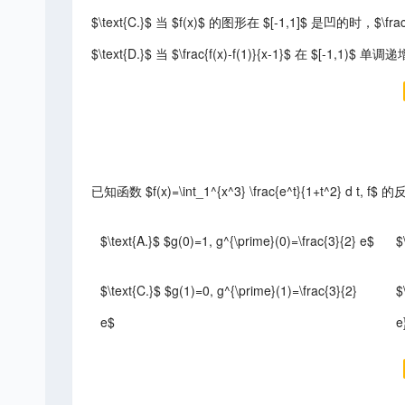
$\text{C.}$ 当 $f(x)$ 的图形在 $[-1,1]$ 是凹的时，$\frac{
$\text{D.}$ 当 $\frac{f(x)-f(1)}{x-1}$ 在 $[-1,1)
已知函数 $f(x)=\int_1^{x^3} \frac{e^t}{1+t^2} d t, 
$\text{A.}$ $g(0)=1, g^{\prime}(0)=\frac{3}{2} e$
$
$\text{C.}$ $g(1)=0, g^{\prime}(1)=\frac{3}{2}
$
e$
e