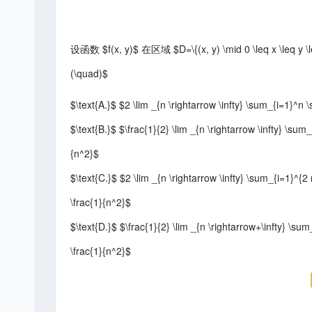
设函数 $f(x, y)$ 在区域 $D=\{(x, y) \mid 0 \leq x \leq y \
(\quad)$
$\text{A.}$ $2 \lim _{n \rightarrow \infty} \sum_{i=1}^n \s
$\text{B.}$ $\frac{1}{2} \lim _{n \rightarrow \infty} \sum_{
{n^2}$
$\text{C.}$ $2 \lim _{n \rightarrow \infty} \sum_{i=1}^{2 n}
\frac{1}{n^2}$
$\text{D.}$ $\frac{1}{2} \lim _{n \rightarrow+\infty} \sum_{
\frac{1}{n^2}$