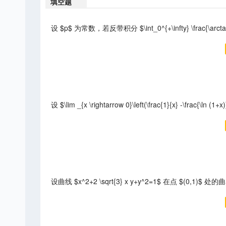
填空题
设 $p$ 为常数，若反带积分 $\int_0^{+\infty} \frac{\ar
设 $\lim _{x \rightarrow 0}\left(\frac{1}{x} -\frac{\ln (1+x)
设曲线 $x^2+2 \sqrt{3} x y+y^2=1$ 在点 $(0,1)$ 