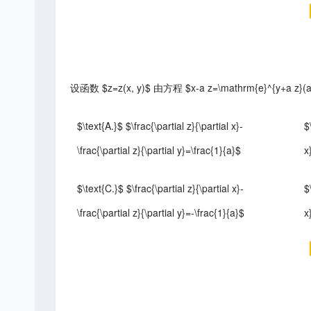
设函数 $z=z(x, y)$ 由方程 $x-a z=\mathrm{e}^{y
$\text{A.}$ $\frac{\partial z}{\partial x}-
$
\frac{\partial z}{\partial y}=\frac{1}{a}$
x
$\text{C.}$ $\frac{\partial z}{\partial x}-
$
\frac{\partial z}{\partial y}=-\frac{1}{a}$
x