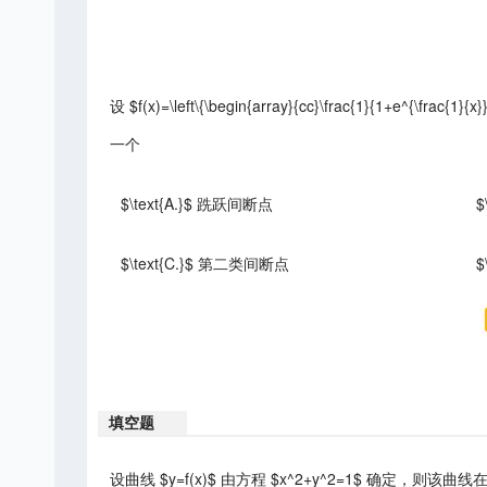
设 $f(x)=\left\{\begin{array}{cc}\frac{1}{1+e^{\frac{1}{
一个
$\text{A.}$ 跣跃间断点
$
$\text{C.}$ 第二类间断点
$
填空题
设曲线 $y=f(x)$ 由方程 $x^2+y^2=1$ 确定，则该曲线在点 $\left