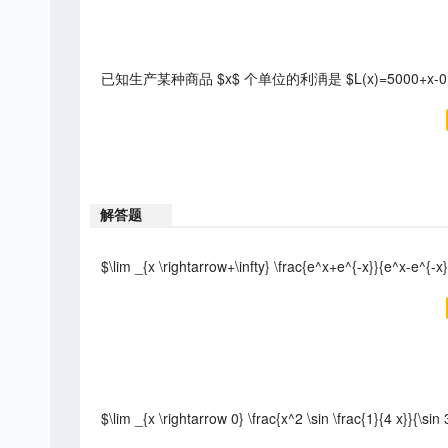
已知生产某种商品 $x$ 个单位的利洅是 $L(x)=5000+x
解答题
$\lim _{x \rightarrow+\infty} \frac{e^x+e^{-x}}{e^x-e^{-x
$\lim _{x \rightarrow 0} \frac{x^2 \sin \frac{1}{4 x}}{\sin 