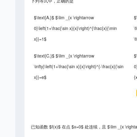
下列等式中，正确的是
$\text{A.}$ $\lim _{x \rightarrow
$
0}\left(1+\frac{\sin x}{x}\right)^{\frac{x}{\min
\
x}}=1$
\
$\text{C.}$ $\lim _{x \rightarrow
$
\infty}\left(1+\frac{\sin x}{x}\right)^{-\frac{x}{\sin
0
x}}=e$
{
已知函数 $f(x)$ 在点 $x=0$ 处连续，且 $\lim _{x \rightarro