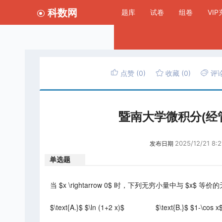
科数网
题库
试卷
组卷
VI
点赞
(0)
收藏
(0)
评
暨南大学微积分(经
2025/12/21 8:2
发布日期
单选题
当 $x \rightarrow 0$ 时，下列无穷小量中与 $x$ 等
$\text{A.}$ $\ln (1+2 x)$
$\text{B.}$ $1-\cos x