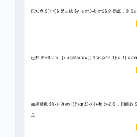
已知点 $(1,4)$ 是曲线 $y=a x^3+b x^2$ 的拐点，则 $a= 
已知 $\left.\lim _{x \rightarrow( } \frac{x^2+1}{x+1}-
如果函数 $f(x)=\frac{1}{\sqrt{3-x}}+\lg (x-2)$ ，则函数 $g(x)
是