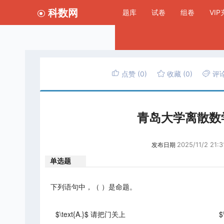
科数网
题库
试卷
组卷
VI
点赞
(0)
收藏
(0)
评
青岛大学离散数
2025/11/2 21:3
发布日期
单选题
下列语句中，（ ）是命题。
$\text{A.}$ 请把门关上
$