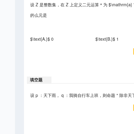
设 Z 是整数集，在 Z 上定义二元运算＊为 $\mathrm{a} * \m
的么元是
$\text{A.}$ 0
$\text{B.}$ 1
填空题
设 p ：天下雨， q ：我骑自行车上班，则命题＂除非