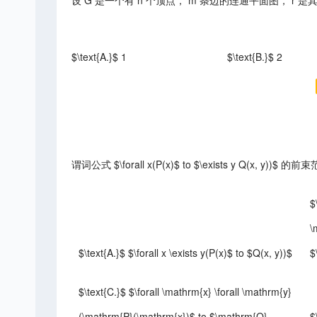
设 G 是一个有 n 个顶点， m 条边的连通平面图， r 是其面数，则
$\text{A.}$ 1
$\text{B.}$ 2
谓词公式 $\forall x(P(x)$ to $\exists y Q(x, y))$ 
$
\
$\text{A.}$ $\forall x \exists y(P(x)$ to $Q(x, y))$
$
$\text{C.}$ $\forall \mathrm{x} \forall \mathrm{y}
(\mathrm{P}(\mathrm{x})$ to $\mathrm{Q}
$