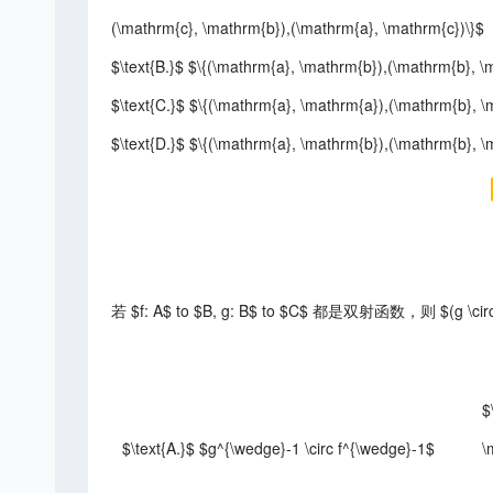
(\mathrm{c}, \mathrm{b}),(\mathrm{a}, \mathrm{c})\}$
$\text{B.}$ $\{(\mathrm{a}, \mathrm{b}),(\mathrm{b}, \
$\text{C.}$ $\{(\mathrm{a}, \mathrm{a}),(\mathrm{b}, \
$\text{D.}$ $\{(\mathrm{a}, \mathrm{b}),(\mathrm{b}, \
若 $f: A$ to $B, g: B$ to $C$ 都是双射函数，则 $(g \cir
$
$\text{A.}$ $g^{\wedge}-1 \circ f^{\wedge}-1$
\