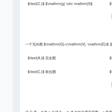
$\text{C.}$ $\mathrm{g} \circ \mathrm{f}$
$
一个无向图 $\mathrm{G}=(\mathrm{V}, \mathrm{
$\text{A.}$ 完全图
$
$\text{C.}$ 欧拉图
$