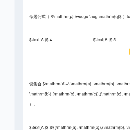
命题公式（ $\mathrm{p} \wedge \neg \mathrm{q}
$\text{A.}$ 4
$\text{B.}$ 5
设集合 $\mathrm{A}=\{\mathrm{a}, \mathrm{b}, \mathr
\mathrm{b}),(\mathrm{b}, \mathrm{c}),(\mathrm{c}
）。
$\text{A.}$ $\{(\mathrm{a}, \mathrm{b}),(\mathrm{b}, 