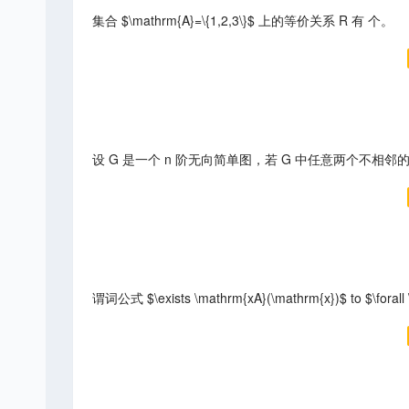
集合 $\mathrm{A}=\{1,2,3\}$ 上的等价关系 R 有 个。
设 G 是一个 n 阶无向简单图，若 G 中任意两个不相邻的顶
谓词公式 $\exists \mathrm{xA}(\mathrm{x})$ to $\for