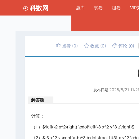
科数网
题库
试卷
组卷
VI
点赞
(0)
收藏
(0)
评论
(0)
2025/8/21 11:2
发布日期
解答题
计算：
（1）$\left(-2 x^2\right) \cdot\left(-3 x^2 y^3 z\right)$
（2）$-6 x^2 y \cdot(a-b)^3 \cdot \frac{1}{3} x y^2 \cdo