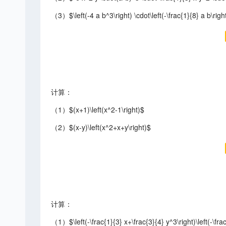
（3）$\left(-4 a b^3\right) \cdot\left(-\frac{1}{8} a b\right
计算：
（1）$(x+1)\left(x^2-1\right)$
（2）$(x-y)\left(x^2+x+y\right)$
计算：
（1）$\left(-\frac{1}{3} x+\frac{3}{4} y^3\right)\left(-\frac