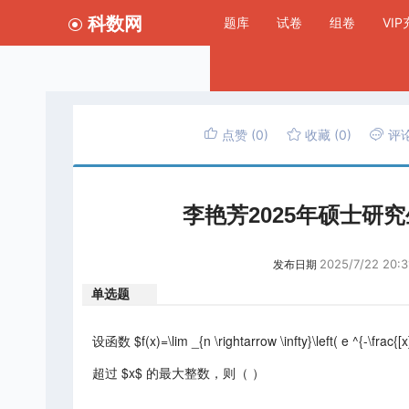
科数网
题库
试卷
组卷
VI
点赞
(0)
收藏
(0)
评
李艳芳2025年硕士研
2025/7/22 20:3
发布日期
单选题
设函数 $f(x)=\lim _{n \rightarrow \infty}\left( e ^{-\frac
超过 $x$ 的最大整数，则（ ）