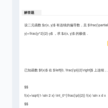
解答题
设二元函数 $z(x, y)$ 有连续的偏导数，且 $\frac{\partial^2 z}{\part
y)=\frac{y^2}{2}-y$ ，求 $z(x, y)$ 的极值．
已知函数 $f(x)$ 在 $\left[0, \frac{\pi}{2}\right]$ 上
$$
f(x)=\sqrt{1-\sin 2 x}-\int_0^{\frac{\pi}{2}} f(x) \sin x d x
$$