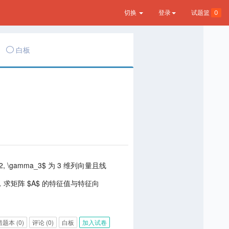
切换
登录
试题篮
0
白板
ma_2, \gamma_3$ 为 3 维列向量且线
right]$ ，求矩阵 $A$ 的特征值与特征向
错题本
(0)
评论
(0)
白板
加入试卷