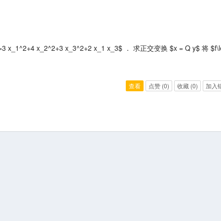
)=3 x_1^2+4 x_2^2+3 x_3^2+2 x_1 x_3$ ． 求正交变换 $x = Q y$ 将 $f\le
查看
点赞
(0)
收藏
(0)
加入