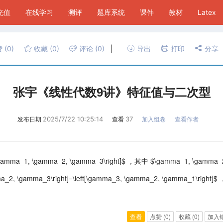
P充值
在线学习
测评
题库系统
课件
教材
Latex
赞
(0)
收藏
(0)
评论
(0)
|
导出
打印
分享
张宇《线性代数9讲》特征值与二次型
2025/7/22 10:25:14
37
发布日期
查看
加入组卷
查看作者
\gamma_1, \gamma_2, \gamma_3\right]$ ，其中 $\gamma_1, \gam
a_2, \gamma_3\right]=\left[\gamma_3, \gamma_2, \gamma_1\
查看
点赞
(0)
收藏
(0)
加入