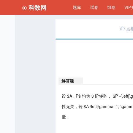
科数网
题库
试卷
组卷
VI
点
解答题
设 $A , P$ 均为 3 阶矩阵， $P =\left[
性无关，若 $A \left[\gamma_1, \gamm
量．