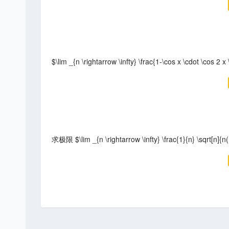
$\lim _{n \rightarrow \infty} \frac{1-\cos x \cdot \cos 2 x
求极限 $\lim _{n \rightarrow \infty} \frac{1}{n} \sqrt[n]{n