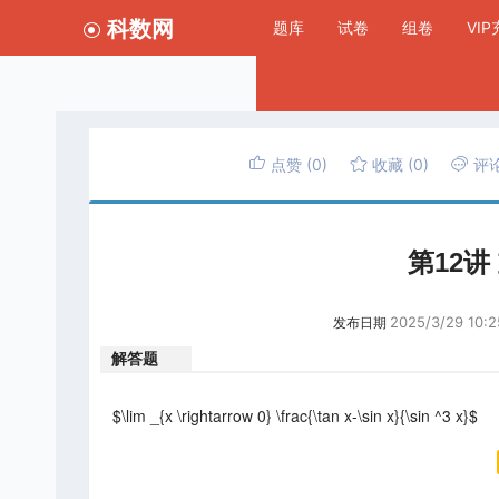
科数网
题库
试卷
组卷
VI
点赞
(0)
收藏
(0)
评
第12
2025/3/29 10:2
发布日期
解答题
$\lim _{x \rightarrow 0} \frac{\tan x-\sin x}{\sin ^3 x}$