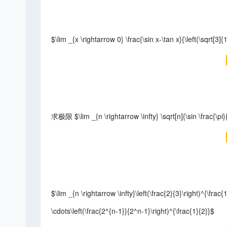
$\lim _{x \rightarrow 0} \frac{\sin x-\tan x}{\left(\sqrt[3]
求极限 $\lim _{n \rightarrow \infty} \sqrt[n]{\sin \frac{\pi}{2
$\lim _{n \rightarrow \infty}\left(\frac{2}{3}\right)^{\frac{
\cdots\left(\frac{2^{n-1}}{2^n-1}\right)^{\frac{1}{2}}$