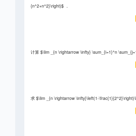
{n^2+n^2}\right)$ ．
计算 $\lim _{n \rightarrow \infty} \sum_{i=1}^n \sum_{j=1
求 $\lim _{n \rightarrow \infty}\left(1-\frac{1}{2^2}\right)\