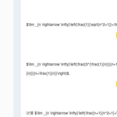
$\lim _{n \rightarrow \infty}\left(\frac{1}{\sqrt{n^2+1}}+
$\lim _{n \rightarrow \infty}\left(\frac{3^{\frac{1}{n}}}{n
{n}}}{n+\frac{1}{n}}\right)$.
计算 $\lim _{n \rightarrow \infty}\left(\frac{n+1}{n^2+1