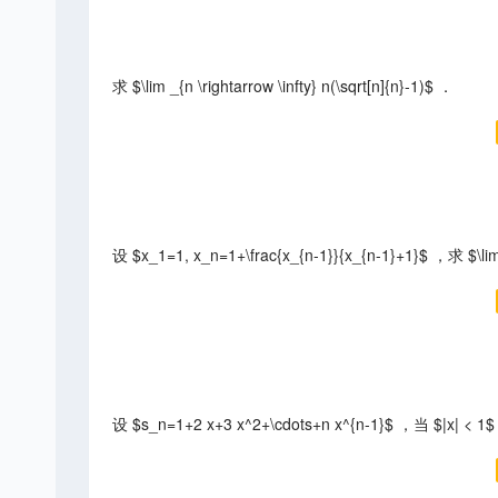
求 $\lim _{n \rightarrow \infty} n(\sqrt[n]{n}-1)$ ．
设 $x_1=1, x_n=1+\frac{x_{n-1}}{x_{n-1}+1}$ ，求 $\lim 
设 $s_n=1+2 x+3 x^2+\cdots+n x^{n-1}$ ，当 $|x| < 1$ 