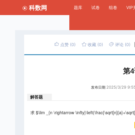
科数网
题库
试卷
组卷
VI
点赞
(0)
收藏
(0)
评论
(0)
第
2025/3/29 9:5
发布日期
解答题
求 $\lim _{n \rightarrow \infty}\left(\frac{\sqrt[n]{a}+\sqr