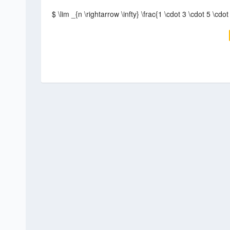
$ \lim _{n \rightarrow \infty} \frac{1 \cdot 3 \cdot 5 \cdo