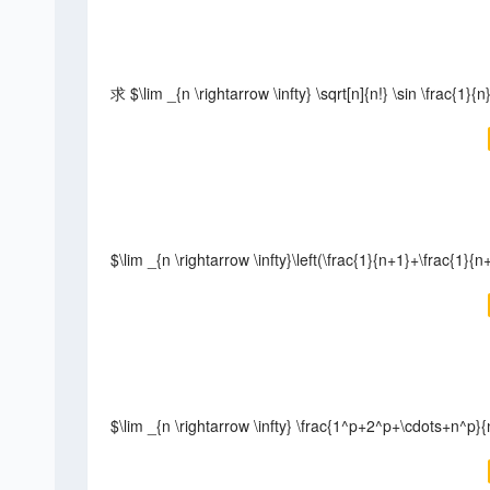
求 $\lim _{n \rightarrow \infty} \sqrt[n]{n!} \sin \frac{1}{
$\lim _{n \rightarrow \infty}\left(\frac{1}{n+1}+\frac{1}{
$\lim _{n \rightarrow \infty} \frac{1^p+2^p+\cdots+n^p}{