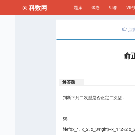
科数网
题库
试卷
组卷
VI
点
俞
解答题
判断下列二次型是否正定二次型．
$$
f\left(x_1, x_2, x_3\right)=x_1^2+2 