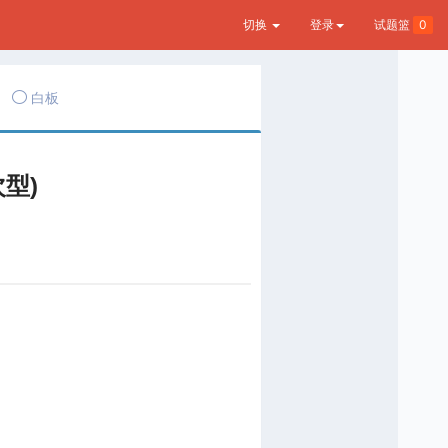
切换
登录
试题篮
0
白板
型)