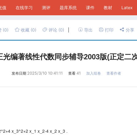
P充值
在线学习
测评
题库系统
课件
教材
Latex
赞
(0)
收藏
(0)
评论
(0)
|
导出
打印
分享
正光编著线性代数同步辅导2003版(正定二次
2025/3/10 10:41:11
41
发布日期
查看
加入组卷
查看作者
x_2^2+4 x_3^2+2 x_1 x_2-4 x_2 x_3 .