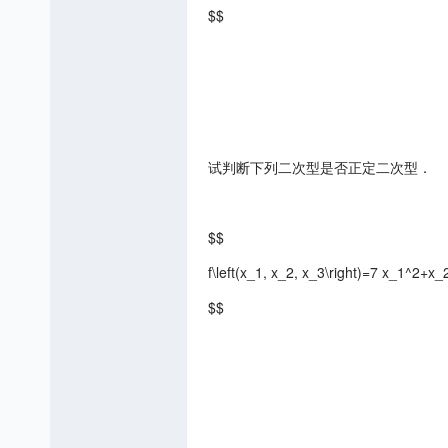
$$
试判断下列二次型是否正定二次型．
$$
f\left(x_1, x_2, x_3\right)=7 x_1^2+x
$$