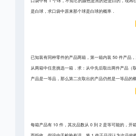
口袋中有 1 个球，不知它的颜色是黑的还是白的，现再往
是白球，求口袋中原来那个球是白球的概率．
已知装有同种零件的产品两箱，第一箱内装 50 件产品，其
从两箱中任意挑选一箱．求：从中先后取出两件产品（取后
产品是一等品，那么第二次取出的产品仍然是一等品的概率 
每箱产品有 10 件，其次品数从 0 到 2 是等可能的
而拒收。假设由于检验有误，将 1 件正品误认为次品的概率为 