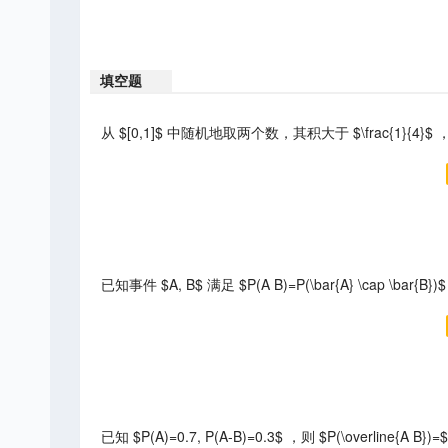
填空题
从 $[0,1]$ 中随机地取两个数，其积大于 $\frac{1}{4}$ ，
已知事件 $A, B$ 满足 $P(A B)=P(\bar{A} \cap \bar{B}
已知 $P(A)=0.7, P(A-B)=0.3$ ，则 $P(\overline{A B})=$