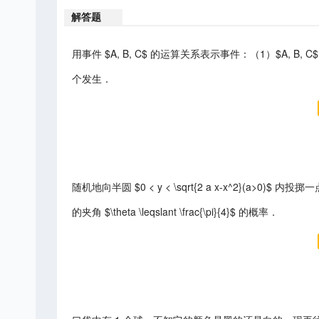
解答题
用事件 $A, B, C$ 的运算关系表示事件：（1）$A, B, C$
个发生．
随机地向半圆 $0 < y < \sqrt{2 a x-x^2}(a
的夹角 $\theta \leqslant \frac{\pi}{4}$ 的概率．