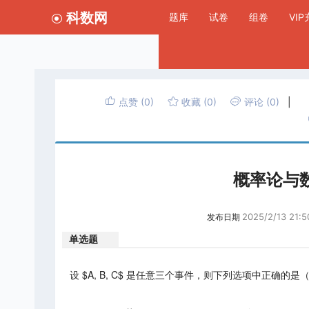
科数网
题库
试卷
组卷
VI
点赞
(0)
收藏
(0)
评论
(0)
|
概率论与数
2025/2/13 21:5
发布日期
单选题
设 $A, B, C$ 是任意三个事件，则下列选项中正确的是（