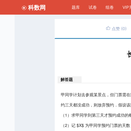
科数网
题库
试卷
组卷
VI
点赞
(0)
解答题
甲同学计划去参观某景点，但门票需在
约三天都没成功，则放弃预约．假设该同
（1）求甲同学到第三天才预约成功的
（2）记 $X$ 为甲同学预约门票的天数，求