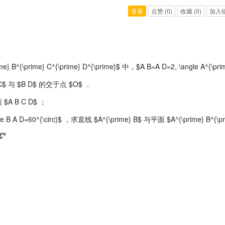
查看
点赞
(0)
收藏
(0)
加入
\prime} C^{\prime} D^{\prime}$ 中，$A B=A D=2, \angle A^{\prime
$A C$ 与 $B D$ 的交于点 $O$ ．
 $A B C D$ ；
le B A D=60^{\circ}$ ，求直线 $A^{\prime} B$ 与平面 $A^{\prime} 