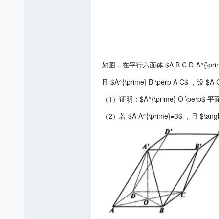
如图，在平行六面体 $A B C D-A^{\prime} B^{
且 $A^{\prime} B \perp A C$ ，设 
（1）证明：$A^{\prime} O \perp$ 平面
（2）若 $A A^{\prime}=3$ ，且 $\ang