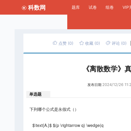
科数网
题库
试卷
组卷
VI
点赞
(0)
收藏
(0)
评论
(0)
《离散数学》真
2024/12/26 11:
发布日期
单选题
下列哪个公式是永假式（）
$\text{A.}$ $(p \rightarrow q) \wedge(q