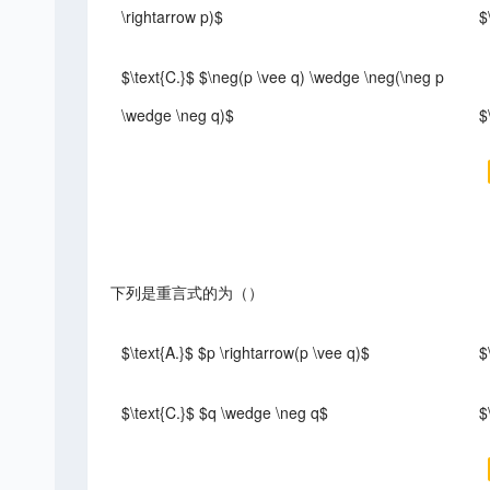
\rightarrow p)$
$
$\text{C.}$ $\neg(p \vee q) \wedge \neg(\neg p
\wedge \neg q)$
$
下列是重言式的为（）
$\text{A.}$ $p \rightarrow(p \vee q)$
$
$\text{C.}$ $q \wedge \neg q$
$