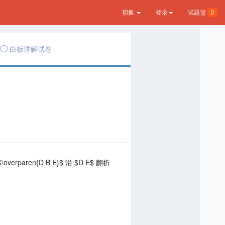
切换
登录
试题篮
0
白板讲解试卷
\overparen{D B E}$ 沿 $D E$ 翻折