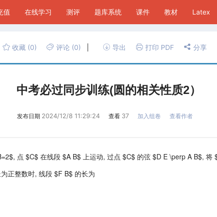
P充值
在线学习
测评
题库系统
课件
教材
Latex
收藏
(0)
评论
(0)
|
导出
打印 PDF
分享
中考必过同步训练(圆的相关性质2）
2024/12/8 11:29:24
37
发布日期
查看
加入组卷
查看作者
B=2$, 点 $C$ 在线段 $A B$ 上运动, 过点 $C$ 的弦 $D E \perp A B$, 将 $
 的长为正整数时, 线段 $F B$ 的长为