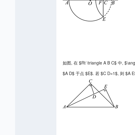
如图, 在 $Rt \triangle A B C$ 中, 
$A D$ 于点 $E$. 若 $C D=1$, 则 $A