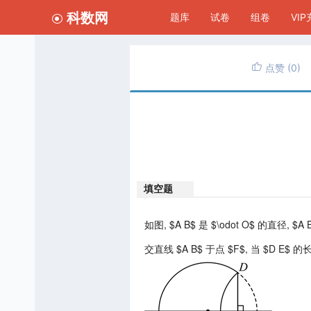
科数网
题库
试卷
组卷
VI
点赞
(0)
填空题
如图, $A B$ 是 $\odot O$ 的直径, $A 
交直线 $A B$ 于点 $F$, 当 $D E$