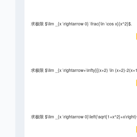
求极限 $\lim _{x \rightarrow 0} \frac{\ln \cos x}{x^2}$.
求极限 $\lim _{x \rightarrow+\infty}[(x+2) \ln (x+2)-2(x+1)
求极限 $\lim _{x \rightarrow 0}\left(\sqrt{1+x^2}+x\right)^