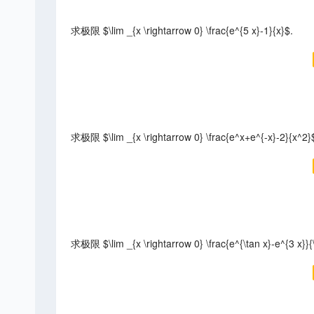
求极限 $\lim _{x \rightarrow 0} \frac{e^{5 x}-1}{x}$.
求极限 $\lim _{x \rightarrow 0} \frac{e^x+e^{-x}-2}{x^2}
求极限 $\lim _{x \rightarrow 0} \frac{e^{\tan x}-e^{3 x}}{\