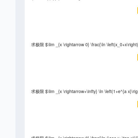
求极限 $\lim _{x \rightarrow 0} \frac{\ln \left(x_0+x\right)+
求极限 $\lim _{x \rightarrow+\infty} \ln \left(1+e^{a x}\ri