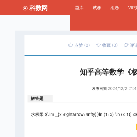
科数网
题库
试卷
组卷
VI
点赞
(0)
收藏
(0)
评
知乎高等数学《极限
2024/12/2 21:4
发布日期
解答题
求极限 $\lim _{x \rightarrow+\infty}[\ln (1+x)-\ln (x-1)] x$