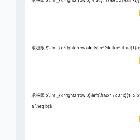
求极限 $\lim _{x \rightarrow 0} \frac{\ln (\sec x+\tan x)}{\
求极限 $\lim _{x \rightarrow+\infty} x^2\left(a^{\frac{1}{x
求极限 $\lim _{x \rightarrow 0}\left(\frac{1+x a^x}{1+x b^
a \neq b)$