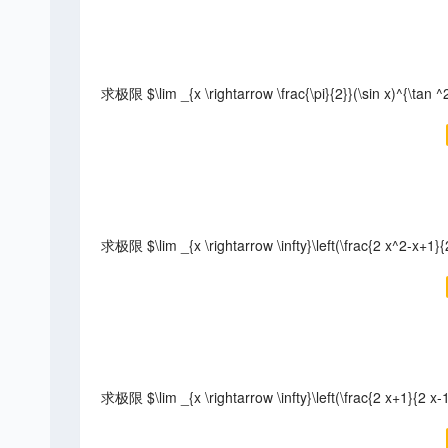
求极限 $\lim _{x \rightarrow \frac{\pi}{2}}(\sin x)^{\tan ^
求极限 $\lim _{x \rightarrow \infty}\left(\frac{2 x^2-x+1}{
求极限 $\lim _{x \rightarrow \infty}\left(\frac{2 x+1}{2 x-1