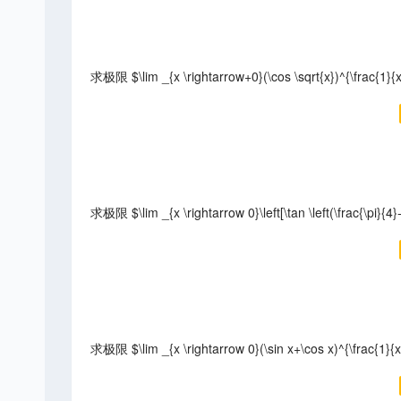
求极限 $\lim _{x \rightarrow+0}(\cos \sqrt{x})^{\frac{1}{x
求极限 $\lim _{x \rightarrow 0}\left[\tan \left(\frac{\pi}{4}-x
求极限 $\lim _{x \rightarrow 0}(\sin x+\cos x)^{\frac{1}{x