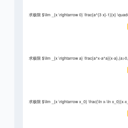
求极限 $\lim _{x \rightarrow 0} \frac{a^{3 x}-1}{x} \quad
求极限 $\lim _{x \rightarrow a} \frac{a^x-a^a}{x-a},(a>0,
求极限 $\lim _{x \rightarrow x_0} \frac{\ln x-\ln x_0}{x-x