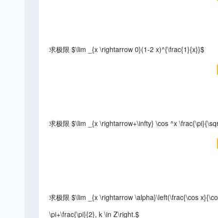
求极限 $\lim _{x \rightarrow 0}(1-2 x)^{\frac{1}{x}}$
求极限 $\lim _{x \rightarrow+\infty} \cos ^x \frac{\pi}{\sqr
求极限 $\lim _{x \rightarrow \alpha}\left(\frac{\cos x}{\cos
\pi+\frac{\pi}{2}, k \in Z\right.$